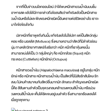
จากที่เป็นข่าวบนโลกออนไลน์ ว่าได้พบหมึกสายวงน้ำเงินบนชั้น
อาหารสด แล้วได้มีการกล่าวถึงข้อสงสัยว่าแท้จริงแล้วเป็นหมึกสาย
วงน้ำเงินหรือไม่และพิษของหมึกชนิดนี้อันตรายต่อชีวิตอย่างไร เราจะ
มาไขข้อข้องใจกัน
ปลาหมึกที่เราพูดถึงกันนั้น แท้จริงแล้วไม่ใช่ปลา แต่เป็นสัตว์กลุ่ม
หอย หรือ มอลลัส (Molluscs) ซึ่งหมายความว่าสัตว์ที่มีลำตัวอ่อน
นุ่ม ทางหลักวิทยาศาสตร์จึงเรียกว่า หมึก หมึกที่เราคุ้นเคยนั้น
สามารถแบ่งได้เป็น 3 กลุ่มใหญ่ๆ คือ หมึกกล้วย (Squid) หมึก
กระดอง (Cuttlefish) หมึกยักษ์ (Octupus)
หมึกสายวงน้ำเงิน (
Hapalochlaena maculosa
) อยู่ในกลุ่ม หมึก
ยักษ์ หรือ หมึกสาย หมึกสายวงน้ำเงิน เป็นสัตว์ที่มีนิสัยรักสันโดษ รัก
สงบ ไม่คบค้าสมาคมกับสัตว์อื่นมากนัก ลักษณะสำคัญของหมึกชนิด
นี้คือ สีสันตามลำตัวเป็นจุดวงกลมคล้ายวงแหวนสีน้ำเงิน หรือม่วง
วงแหวนสีน้ำเงินจะเห็นได้ชัดเจนอยู่บนลำตัว ซึ่งสามารถเรืองแสงได้
เมื่อถูกคุกคาม