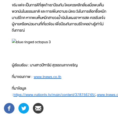
จริง แต่จะเป็นการดีที่สุดถ้าเราป้องกัน โดยควรหลีกเลี่ยงเมื่อพบเห็น
พวกมันในธรรมชาติ และการเพิ่มความระมัดระวังในการเลือกซื้อหมึก
มาบริโภค หากพบเห็นหมึกสายวงน้ำเงินในแผงอาหารสด ควรรีบแจ้ง
ผู้ขายหรือหน่วยงานที่เกี่ยวข้อง เพื่อป้องกันการบริโภคอย่างรู้เท่าไม่
ถึงการณ์
ผู้เรียบเรียง : นางสาวปัฑารีย์ สุวรรณลาภเจริญ
ที่มาของภาพ :
www.tnews.co.th
ที่มาข้อมูล
:
https://www.nationtv.tv/main/content/378756745/
,
www.tnews.c