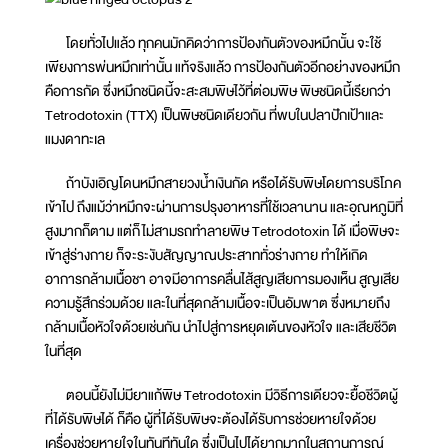
โดยทั่วไปแล้ว ทุกคนมักคิดว่าการป้องกันตัวของหมึกนั้น จะใช้
เพียงการพ่นหมึกเท่านั้น แท้จริงแล้ว การป้องกันตัวอีกอย่างของหมึก
คือการกัด ซึ่งหมึกชนิดนี้จะสะสมพิษไว้ที่ต่อมพิษ พิษชนิดนี้เรียกว่า
Tetrodotoxin (TTX) เป็นพิษชนิดเดียวกัน ที่พบในปลาปักเป้าและ
แมงดาทะเล
ถ้าบังเอิญโดนหมึกสายวงน้ำเงินกัด หรือได้รับพิษโดยการบริโภค
เข้าไป ถึงแม้ว่าหมึกจะผ่านการปรุงอาหารที่ใช้เวลานาน และอุณหภูมิที่
สูงมากก็ตาม แต่ก็ไม่สามรถทำลายพิษ Tetrodotoxin ได้ เมื่อพิษจะ
เข้าสู่ร่างกาย ก็จะระงับสัญญาณประสาททั่วร่างกาย ทำให้เกิด
อาการกล้ามเนื้อชา อาจมีอาการคลื่นไส้สูญเสียการมองเห็น สูญเสีย
ความรู้สึกร่วมด้วย และในที่สุดกล้ามเนื้อจะเป็นอัมพาต ซึ่งหมายถึง
กล้ามเนื้อหัวใจด้วยเช่นกัน นำไปสู่การหยุดเต้นของหัวใจ และเสียชีวิต
ในที่สุด
ตอนนี้ยังไม่มียาแก้พิษ Tetrodotoxin มีวิธีการเดียวจะยื้อชีวิตผู้
ที่ได้รับพิษได้ ก็คือ ผู้ที่ได้รับพิษจะต้องได้รับการช่วยหายใจด้วย
เครื่องช่วยหายใจในทันทีทันใด ซึ่งเป็นไปได้ยากมากในสถานการณ์