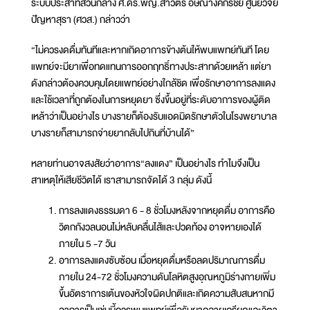
ระบบประสาทส่วนกลาง ศ.ดร.พญ.สาวิตรี อัษณางค์กรชัย ศูนย์วิจัย
ปัญหาสุรา (ศวส.) กล่าวว่า
“ไม่ควรงดดื่มทันทีและหากเกิดอาการข้างต้นให้พบแพทย์ทันที โดย
แพทย์จะมียาเพื่อทดแทนการออกฤทธิ์ทางประสาทด้วยเหล้า แต่ยา
ดังกล่าวต้องควบคุมโดยแพทย์อย่างใกล้ชิด เพื่อรักษาอาการลงแดง
และใช้เวลาที่ถูกต้องในการหยุดยา ซึ่งขึ้นอยู่ที่ระดับอาการของผู้ติด
เหล้าว่าเป็นอย่างไร บางรายก็ต้องรับแอดมิดรักษาตัวในโรงพยาบาล
บางรายก็สามารถจ่ายยากลับไปกินที่บ้านได้”
หลายท่านอาจสงสัยว่าอาการ“ลงแดง” เป็นอย่างไร ทำไมจึงเป็น
สาเหตุให้เสียชีวิตได้ เราสามารถจัดได้ 3 กลุ่ม ดังนี้
การลงแดงธรรมดา 6 - 8 ชั่วโมงหลังจากหยุดดื่ม อาการคือ
วิตกกังวลนอนไม่หลับคลื่นไส้และปวดท้อง อาจหายเองได้
ภายใน 5 -7 วัน
อาการลงแดงซับซ้อน เมื่อหยุดดื่มหรือลดปริมาณการดื่ม
ภายใน 24-72 ชั่วโมงความดันโลหิตสูงอุณหภูมิร่างกายเพิ่ม
ขึ้นอัตราการเต้นของหัวใจผิดปกติและเกิดความสับสนหากมี
อาการเป็นเช่นนี้ควรพบแพทย์เพื่อรับยาคลายเครียดและวิตา