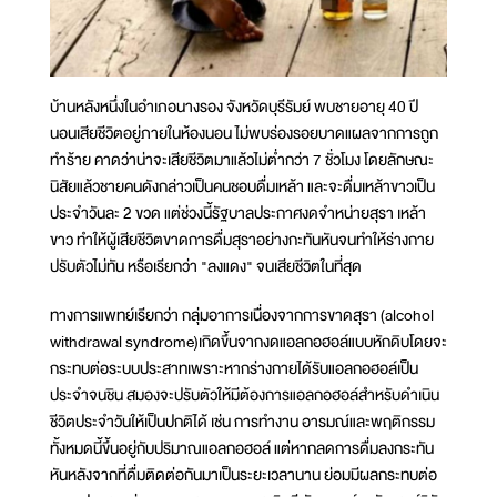
บ้านหลังหนึ่งในอำเภอนางรอง จังหวัดบุรีรัมย์ พบชายอายุ 40 ปี
นอนเสียชีวิตอยู่ภายในห้องนอน ไม่พบร่องรอยบาดแผลจากการถูก
ทำร้าย คาดว่าน่าจะเสียชีวิตมาแล้วไม่ต่ำกว่า 7 ชั่วโมง โดยลักษณะ
นิสัยแล้วชายคนดังกล่าวเป็นคนชอบดื่มเหล้า และจะดื่มเหล้าขาวเป็น
ประจำวันละ 2 ขวด แต่ช่วงนี้รัฐบาลประกาศงดจำหน่ายสุรา เหล้า
ขาว ทำให้ผู้เสียชีวิตขาดการดื่มสุราอย่างกะทันหันจนทำให้ร่างกาย
ปรับตัวไม่ทัน หรือเรียกว่า "ลงแดง" จนเสียชีวิตในที่สุด
ทางการแพทย์เรียกว่า กลุ่มอาการเนื่องจากการขาดสุรา (alcohol
withdrawal syndrome)เกิดขึ้นจากงดแอลกอฮอล์แบบหักดิบโดยจะ
กระทบต่อระบบประสาทเพราะหากร่างกายได้รับแอลกอฮอล์เป็น
ประจำจนชิน สมองจะปรับตัวให้มีต้องการแอลกอฮอล์สำหรับดำเนิน
ชีวิตประจำวันให้เป็นปกติได้ เช่น การทำงาน อารมณ์และพฤติกรรม
ทั้งหมดนี้ขึ้นอยู่กับปริมาณแอลกอฮอล์ แต่หากลดการดื่มลงกระทัน
หันหลังจากที่ดื่มติดต่อกันมาเป็นระยะเวลานาน ย่อมมีผลกระทบต่อ