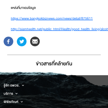
แหล่งที่มาของข้อมูล
https://www.bangkokbiznews.com/news/detail/875611
http://siamhealth.net/public_html/Health/good_health_living/alco
ข่าวสารที่่คล้ายกัน
รู้จัก อพวช.
บริการ
พิพิธภัณฑ์