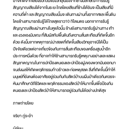
อาจเกิดจากเสียงรบกวนของวิทยุเนื่องจากช้างมีลักษณะการรับรู้
สัญญาณเสียงได้จากในระยะไกลโดยเสียงที่ช้างได้ยินจะเป็นเสียงที่มี
ความถี่ต่ำ และสัญญาณเสียงนั้นจะเดินทางผ่านทั้งอากาศและพื้นดิน
โดยช้างสามารถรับรู้ได้ไกลสุดราว10 กิโลเมตร นอกจาการรับรู้
สัญญาณเสียงผ่านทางใบหูแล้วนั้น ช้างยังสามารถรับรู้ผ่านทาง เท้า
และงวงของมันขณะที่สัมผัสกับพื้นดินถึงความสั่นสะเทือนที่เกิดขึ้นอีก
ด้วย ดังนั้นจากเหตุการณ์น่าสลดที่เกิดขึ้นเสียงวิทยุอาจมิได้เป็น
ปัจจัยเดียวแต่อาจเกี่ยวข้องกับการสั่นสะเทือนของเครื่องสูบน้ำอีก
ประการหนึ่งด้วย ที่อาจทำให้ช้างสามารถรับรู้เหตุบางอย่างและแสดง
สัญชาตญาณในการปกป้องตนเองและปกป้องฝูงของพวกมันออกมา
จนส่งผลให้เกิดพฤติกรรมก้าวร้าวและก่อเหตุสลด สิ่งที่เกิดขึ้นนี้ทำให้
มนุษย์ที่ยังคงต้องอาศัยอยู่ร่วมกันกับสัตว์ป่าบนผืนป่าเดียวกันควรจะ
หันมาศึกษาวิถีชีวิตและพฤติกรรมของสัตว์ป่าให้มากขึ้นเพื่อป้องกัน
ตนเองและปกป้องสัตว์ป่าให้สามารถอยู่ร่วมกันได้อย่างปกติสุข
ภาพถ่ายโดย
จริยา ภู่ระย้า
ผู้เขียน