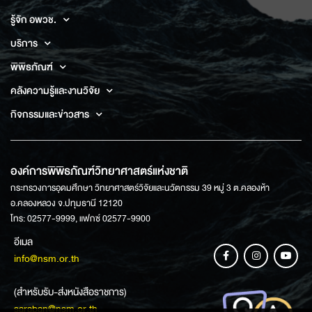
รู้จัก อพวช.
บริการ
พิพิธภัณฑ์
คลังความรู้และงานวิจัย
กิจกรรมและข่าวสาร
องค์การพิพิธภัณฑ์วิทยาศาสตร์แห่งชาติ
กระทรวงการอุดมศึกษา วิทยาศาสตร์วิจัยและนวัตกรรม 39 หมู่ 3 ต.คลองห้า
อ.คลองหลวง จ.ปทุมธานี 12120
โทร: 02577-9999, แฟกซ์ 02577-9900
อีเมล
info@nsm.or.th
(สำหรับรับ-ส่งหนังสือราชการ)
saraban@nsm.or.th