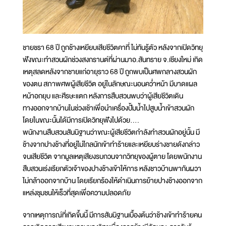
ชายชรา 68 ปี ถูกช้างเหยียบเสียชีวิตคาที่ ไม่ทันรู้ตัว หลังจากเปิดวิทยุ
ฟังขณะทำสวนผักช่วงสงกรานต์ที่ผ่านมาอ.สันทราย จ.เชียงใหม่ เกิด
เหตุสลดหลังจากชายแก่อายุราว 68 ปี ถูกพบเป็นศพกลางสวนผัก
ของตน สภาพศพผู้เสียชีวิต อยู่ในลักษณะนอนคว่ำหน้า มีบาดแผล
หน้าอกยุบ และศีรษะแตก หลังการสืบสวนพบว่าผู้เสียชีวิตเดิน
ทางออกจากบ้านในช่วงเช้าเพื่อนำเครื่องปั้มน้ำไปสูบน้ำเข้าสวนผัก
โดยในขณะนั้นได้มีการเปิดวิทยุฟังไปด้วย….
พนักงานสืบสวนสันนิฐานว่าขณะผู้เสียชีวิตกำลังทำสวนผักอยู่นั้น มี
ช้างจากปางช้างที่อยู่ไม่ไกลนักเข้าทำร้ายและเหยียบร่างชายดังกล่าว
จนเสียชีวิต จากมูลเหตุเสียงรบกวนจากวิทยุของผู้ตาย โดยพนักงาน
สืบสวนเร่งเรียกตัวเจ้าของปางช้างเข้าให้การ หลังชาวบ้านพากันผวา
ไม่กล้าออกจากบ้าน โดยเรียกร้องให้ดำเนินการย้ายปางช้างออกจาก
แหล่งชุมชนให้เร็วที่สุดเพื่อความปลอดภัย
จากเหตุการณ์ที่เกิดขึ้นนี้ มีการสันนิฐานเบื้องต้นว่าช้างเข้าทำร้ายคน