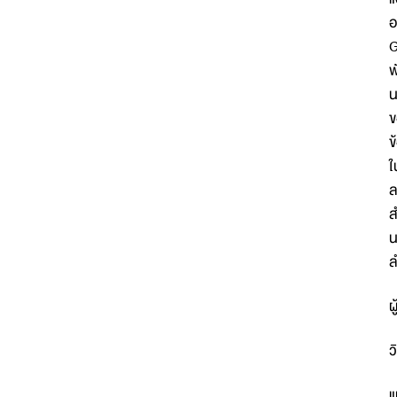
อ
G
พ
น
ข
ข
ใ
ล
ส
น
ล
ผ
ว
แ