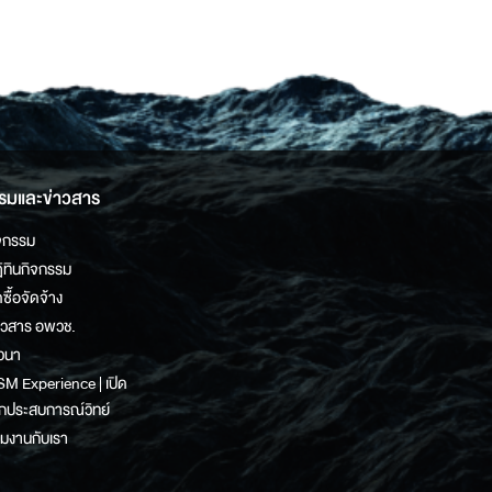
รมและข่าวสาร
จกรรม
ิทินกิจกรรม
ดซื้อจัดจ้าง
าวสาร อพวช.
วนา
M Experience | เปิด
กประสบการณ์วิทย์
วมงานกับเรา