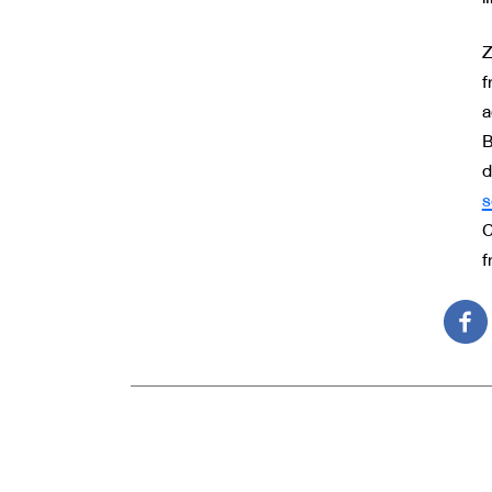
Z
f
a
B
d
s
C
f