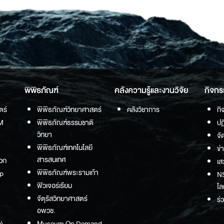
พิพิธภัณฑ์
คลังความรู้และงานวิจัย
กิจกร
ตร์
พิพิธภัณฑ์วิทยาศาสตร์
คลังวิชาการ
กิ
M
พิพิธภัณฑ์ธรรมชาติ
ปฏ
วิทยา
จั
พิพิธภัณฑ์เทคโนโลยี
ข่
สารสนเทศ
วก
เส
พิพิธภัณฑ์พระรามเก้า
p
NS
ฟิวเจอร์เรียม
โล
จัตุรัสวิทยาศาสตร์
ร่
อพวช.
)
Museum On Demand