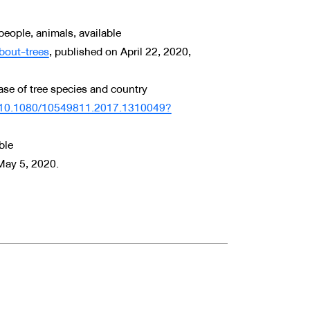
people, animals, available
bout-trees
, published on April 22, 2020,
ase of tree species and country
ef/10.1080/10549811.2017.1310049?
ble
May 5, 2020.