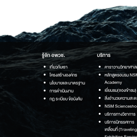
รู้จัก อพวช.
บริการ
เกี่ยวกับเรา
คาราวานวิทยาศาส
โครงสร้างองค์กร
หลักสูตรอบรม NS
Academy
นโยบายและมาตรฐาน
เยี่ยมชม(จองเข้าชม)
การดำเนินงาน
สิ่งอำนวยความสะด
กฏ ระเบียบ ข้อบังคับ
NSM Sciencesho
บริการทางวิชาการ
บริการนิทรรศการ
เคลื่อนที่ (Traveling
Exhibition Service