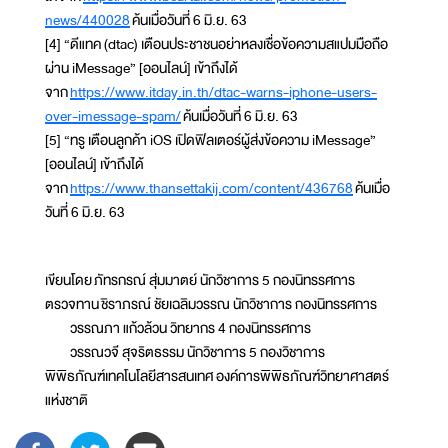
news/440028
ค้นเมื่อวันที่ 6 มิ.ย. 63
[4] “ดีแทค (dtac) เตือนประชาชนอย่าหลงเชื่อข้อความสแปมมือถือ
ผ่าน iMessage” [ออนไลน์] เข้าถึงได้
จาก
https://www.itday.in.th/dtac-warns-iphone-users-
over-imessage-spam/
ค้นเมื่อวันที่ 6 มิ.ย. 63
[5] “ทรู เตือนลูกค้า iOS เปิดฟิลเตอร์ผู้ส่งข้อความ iMessage”
[ออนไลน์] เข้าถึงได้
จาก
https://www.thansettakij.com/content/436768
ค้นเมื่อ
วันที่ 6 มิ.ย. 63
เขียนโดย ภัทรกรณ์ สุ่มมาตย์ นักวิชาการ 5 กองนิทรรศการ
ตรวจทาน ชิราภรณ์ ชัยเฉลิมวรรณ นักวิชาการ กองนิทรรศการ
วรรณภา แก้วล้วน วิทยากร 4 กองนิทรรศการ
วรรณวจี สุจริตธรรม นักวิชาการ 5 กองวิชาการ
พิพิธภัณฑ์เทคโนโลยีสารสนเทศ องค์การพิพิธภัณฑ์วิทยาศาสตร์
แห่งชาติ