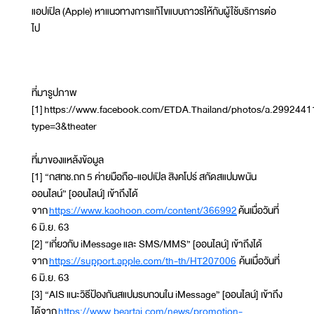
แอปเปิล (Apple) หาแนวทางการแก้ไขแบบถาวรให้กับผู้ใช้บริการต่อ
ไป
ที่มารูปภาพ
[1] https://www.facebook.com/ETDA.Thailand/photos/a.2992
type=3&theater
ที่มาของแหล้งข้อมูล
[1] “กสทช.ถก 5 ค่ายมือถือ-แอปเปิล สิงคโปร์ สกัดสแปมพนัน
ออนไลน์” [ออนไลน์] เข้าถึงได้
จาก
https://www.kaohoon.com/content/366992
ค้นเมื่อวันที่
6 มิ.ย. 63
[2] “เกี่ยวกับ iMessage และ SMS/MMS” [ออนไลน์] เข้าถึงได้
จาก
https://support.apple.com/th-th/HT207006
ค้นเมื่อวันที่
6 มิ.ย. 63
[3] “AIS แนะวิธีป้องกันสแปมรบกวนใน iMessage” [ออนไลน์] เข้าถึง
ได้จาก
https://www.beartai.com/news/promotion-