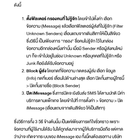
ดังนี้
ตั้งฟิลเตอร์ กรองคนที่ไม่รู้จัก
โดยเข้าไปตั้งค่า เลือก
ข้อความ (Message) แล้วเลือกฟิลเตอร์ผู้ส่งที่ไม่รู้จัก (Filter
Unknown Senders) เลื่อนแถบจากเดิมสีเทาให้เป็นสีเขียว
ซึ่งวิธีนี้ เป็นเพียงการ “กรอง” ชื่อคนไม่รู้จัก ไว้ในกล่อง
ข้อความอีกกล่องหนึ่งเท่านั้น เมื่อมี Sender หรือผู้ส่งคนใหม่
มา ก็จะเข้าไปอยู่ในช่อง Unknown หรือบุคคลที่ไม่รู้จัก หรือ
Junk คือยังได้รับข้อความอยู่
Block ผู้ส่ง
โดยกดที่ข้อความ กดตรงผู้ส่ง เลือก ข้อมูล
(Info) กดที่เบอร์ เลื่อนไปด้านล่างสุด เลือก ปิดกั้นสายผู้โทรนี้
> ปิดกั้นรายชื่อ (Block Sender)
ปิด
iMessage
ซึ่งการปิดจะยังรับส่ง SMS ได้ตามปกติ มีค่า
บริการตามแพ็กเกจ โดยเข้าไปที่ การตั้งค่า > ข้อความ > ปิด
iMessage (เลื่อนแถบจากเดิมสีเขียว ให้เป็นสีเทา)
ซึ่งวิธีการทั้ง 3 วิธี ข้างต้นนั้น เป็นแค่เพียงการแก้ไขชั่วคราว เพราะ
ข้อความที่ผู้ใช้งานได้รับ ไม่ได้ถูกส่งมาจากผู้ให้บริการมือถือ แต่คาด
ว่าน่าจะเกิดจากระบบของ iMessage เอง ทั้งนี้คงต้องรอทาง บริษัท