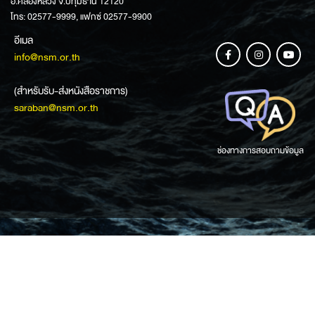
อ.คลองหลวง จ.ปทุมธานี 12120
โทร: 02577-9999, แฟกซ์ 02577-9900
อีเมล
info@nsm.or.th
(สำหรับรับ-ส่งหนังสือราชการ)
saraban@nsm.or.th
ช่องทางการสอบถามข้อมูล