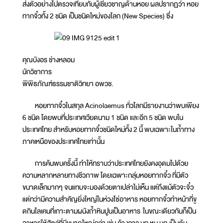
ส่งตัวอย่างไปตรวจเทียบกับผู้เชี่ยวชาญด้านหอย ผลปรากฏว่า หอย
ทากจิ๋วทั้ง 2 ชนิด เป็นชนิดใหม่ของโลก (New Species) ซึ่ง
คุณบังอร ช่างหลอม
นักวิชาการ​
พิพิธภัณฑ์​ธรรมชาติ​วิทยา​ อพวช.​
หอยทากจิ๋วในสกุล Acinolaemus ทั่วโลกมีรายงานว่าพบเพียง
6 ชนิด โดยพบที่ประเทศเวียดนาม 1 ชนิด และอีก 5 ชนิด พบใน
ประเทศไทย สำหรับหอยทากจิ๋วชนิดใหม่ทั้ง 2 นี้ พบเฉพาะในถ้ำทาง
ภาคเหนือของประเทศไทยเท่านั้น
การค้นพบครั้งนี้ ทำให้ทราบว่าประเทศไทยยังคงอุดมไปด้วย
ความหลากหลายทางชีวภาพ โดยเฉพาะกลุ่มหอยทากจิ๋ว ที่มีตัว
ขนาดเล็กมากๆ จนแทบจะมองด้วยตาเปล่าไม่เห็น แต่ถึงแม้ตัวจะจิ๋ว
แต่ทว่ามีความสำคัญยิ่งใหญ่ในห่วงโซ่อาหาร หอยทากจิ๋วทำหน้าที่ขู
ดกินไลเคนที่เกาะตามผนังถ้ำหินปูนเป็นอาหาร ในขณะเดียวกันก็เป็น