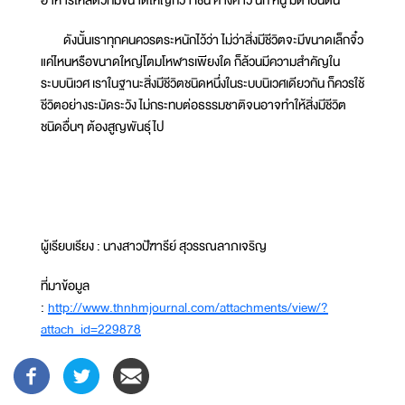
อาหารให้สัตว์ที่มีขนาดใหญ่กว่า เช่น ค้างคาว นก หนู มด เป็นต้น
ดังนั้นเราทุกคนควรตระหนักไว้ว่า ไม่ว่าสิ่งมีชีวิตจะมีขนาดเล็กจิ๋ว
แค่ไหนหรือขนาดใหญ่โตมโหฬารเพียงใด ก็ล้วนมีความสำคัญใน
ระบบนิเวศ เราในฐานะสิ่งมีชีวิตชนิดหนึ่งในระบบนิเวศเดียวกัน ก็ควรใช้
ชีวิตอย่างระมัดระวัง ไม่กระทบต่อธรรมชาติจนอาจทำให้สิ่งมีชีวิต
ชนิดอื่นๆ ต้องสูญพันธุ์ไป
ผู้เรียบเรียง : นางสาวปัฑารีย์ สุวรรณลาภเจริญ
ที่มาข้อมูล
:
http://www.thnhmjournal.com/attachments/view/?
attach_id=229878