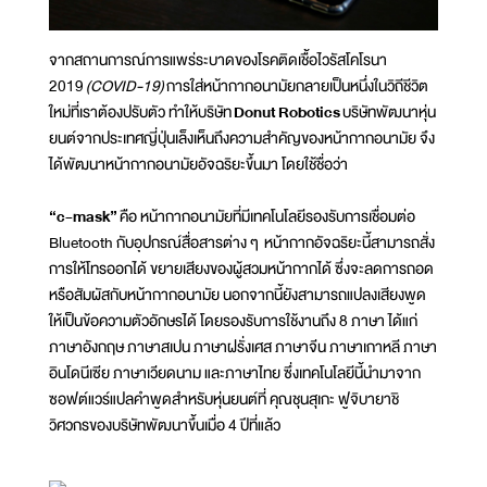
จากสถานการณ์การแพร่ระบาดของโรคติดเชื้อไวรัสโคโรนา
2019
(COVID-19)
การใส่หน้ากากอนามัยกลายเป็นหนึ่งในวิถีชีวิต
ใหม่ที่เราต้องปรับตัว ทำให้บริษัท
Donut Robotics
บริษัทพัฒนาหุ่น
ยนต์จากประเทศญี่ปุ่นเล็งเห็นถึงความสำคัญของหน้ากากอนามัย จึง
ได้พัฒนาหน้ากากอนามัยอัจฉริยะขึ้นมา โดยใช้ชื่อว่า
“c-mask”
คือ หน้ากากอนามัยที่มีเทคโนโลยีรองรับการเชื่อมต่อ
Bluetooth กับอุปกรณ์สื่อสารต่าง ๆ หน้ากากอัจฉริยะนี้สามารถสั่ง
การให้โทรออกได้ ขยายเสียงของผู้สวมหน้ากากได้ ซึ่งจะลดการถอด
หรือสัมผัสกับหน้ากากอนามัย นอกจากนี้ยังสามารถแปลงเสียงพูด
ให้เป็นข้อความตัวอักษรได้ โดยรองรับการใช้งานถึง 8 ภาษา ได้แก่
ภาษาอังกฤษ ภาษาสเปน ภาษาฝรั่งเศส ภาษาจีน ภาษาเกาหลี ภาษา
อินโดนีเซีย ภาษาเวียดนาม และภาษาไทย ซึ่งเทคโนโลยีนี้นำมาจาก
ซอฟต์แวร์แปลคำพูดสำหรับหุ่นยนต์ที่ คุณชุนสุเกะ ฟูจิบายาชิ
วิศวกรของบริษัทพัฒนาขึ้นเมื่อ 4 ปีที่แล้ว