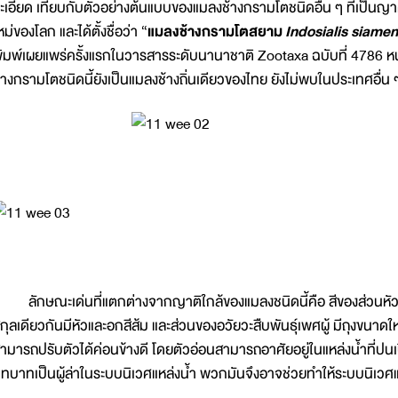
ะเอียด เทียบกับตัวอย่างต้นแบบของแมลงช้างกรามโตชนิดอื่น ๆ ที่เป็นญาต
หม่ของโลก และได้ตั้งชื่อว่า “
แมลงช้างกรามโตสยาม
Indosialis siamen
ิมพ์เผยแพร่ครั้งแรกในวารสารระดับนานาชาติ Zootaxa ฉบับที่ 4786 หน้
้างกรามโตชนิดนี้ยังเป็นแมลงช้างถิ่นเดียวของไทย ยังไม่พบในประเทศอื่น 
ักษณะเด่นที่แตกต่างจากญาติใกล้ของแมลงชนิดนี้คือ สีของส่วนหัว อ
กุลเดียวกันมีหัวและอกสีส้ม และส่วนของอวัยวะสืบพันธุ์เพศผู้ มีถุงขนาดใหญ
ามารถปรับตัวได้ค่อนข้างดี โดยตัวอ่อนสามารถอาศัยอยู่ในแหล่งน้ำที่ปนเป
ทบาทเป็นผู้ล่าในระบบนิเวศแหล่งน้ำ พวกมันจึงอาจช่วยทำให้ระบบนิเวศแ