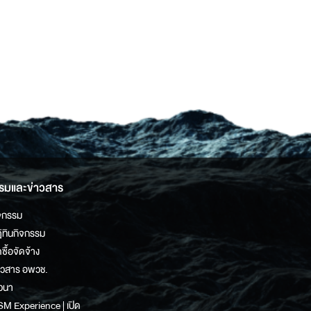
รมและข่าวสาร
จกรรม
ิทินกิจกรรม
ดซื้อจัดจ้าง
าวสาร อพวช.
วนา
M Experience | เปิด