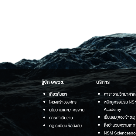
รู้จัก อพวช.
บริการ
เกี่ยวกับเรา
คาราวานวิทยาศาส
โครงสร้างองค์กร
หลักสูตรอบรม NS
Academy
นโยบายและมาตรฐาน
เยี่ยมชม(จองเข้าชม)
การดำเนินงาน
สิ่งอำนวยความสะด
กฏ ระเบียบ ข้อบังคับ
NSM Sciencesho