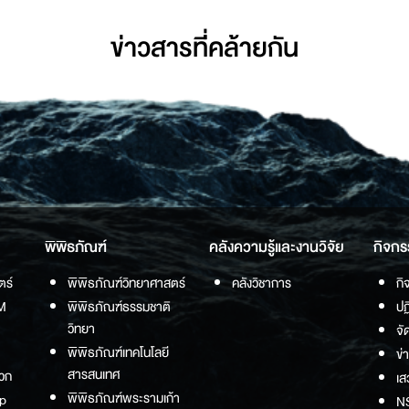
ข่าวสารที่่คล้ายกัน
พิพิธภัณฑ์
คลังความรู้และงานวิจัย
กิจกร
ตร์
พิพิธภัณฑ์วิทยาศาสตร์
คลังวิชาการ
กิ
M
พิพิธภัณฑ์ธรรมชาติ
ปฏ
วิทยา
จั
พิพิธภัณฑ์เทคโนโลยี
ข่
สารสนเทศ
วก
เส
พิพิธภัณฑ์พระรามเก้า
p
NS