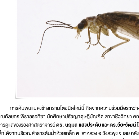
ารค้นพบแมลงช้างกรามโตชนิดใหม่นี้เกิดจากความร่วมมือระหว่างมห
ุณกัลยกร พิราอรอภิชา นักศึกษาปรัชญาดุษฎีบัณฑิต สาขาชีววิทยา ค
ารดูแลของรองศาสตราจารย์
ดร. นฤมล แสงประดับ
และ
ดร.วียะวัฒน์ 
ล็กได้จากบริเวณลำธารต้นน้ำห้วยเหล็ก ต.เขาหลวง อ.วังสะพุง จ.เลย หล