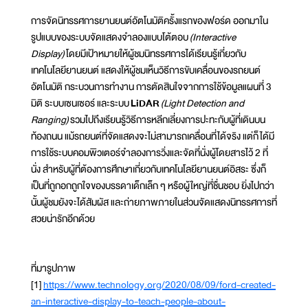
การจัดนิทรรศการยานยนต์อัตโนมัติครั้งแรกของฟอร์ด ออกมาใน
รูปแบบของระบบจัดแสดงจำลองแบบโต้ตอบ
(Interactive
Display)
โดยมีเป้าหมายให้ผู้ชมนิทรรศการได้เรียนรู้เกี่ยวกับ
เทคโนโลยียานยนต์ แสดงให้ผู้ชมเห็นวิธีการขับเคลื่อนของรถยนต์
อัตโนมัติ กระบวนการทำงาน การตัดสินใจจากการใช้ข้อมูลแผนที่ 3
มิติ ระบบเซนเซอร์ และระบบ
LiDAR
(Light Detection and
Ranging)
รวมไปถึงเรียนรู้วิธีการหลีกเลี่ยงการปะทะกับผู้ที่เดินบน
ท้องถนน แม้รถยนต์ที่จัดแสดงจะไม่สามารถเคลื่อนที่ได้จริง แต่ก็ได้มี
การใช้ระบบคอมพิวเตอร์จำลองการวิ่งและจัดที่นั่งผู้โดยสารไว้ 2 ที่
นั่ง สำหรับผู้ที่ต้องการศึกษาเกี่ยวกับเทคโนโลยียานยนต์อิสระ ซึ่งก็
เป็นที่ถูกอกถูกใจของบรรดาเด็กเล็ก ๆ หรือผู้ใหญ่ที่ชื่นชอบ ยิ่งไปกว่า
นั้นผู้ชมยังจะได้สัมผัส และถ่ายภาพภายในส่วนจัดแสดงนิทรรศการที่
สวยน่ารักอีกด้วย
ที่มารูปภาพ
[1]
https://www.technology.org/2020/08/09/ford-created-
an-interactive-display-to-teach-people-about-