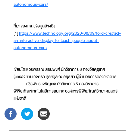
autonomous-cars/
ที่มาของแหล่งข้อมูลอ้างอิง
[1]
https://www.technology.org/2020/08/09/ford-created-
an-interactive-display-to-teach-people-about-
autonomous-cars
เขียนโดย วรพรรณ สธนพงศ์ นักวิชาการ 8 กองวัสดุอุเทศ
ผู้ตรวจทาน วิจิตรา สุริยกุล ณ อยุธยา ผู้อำนวยการกองวิชาการ
วชิรพันธ์ เจริญเวช นักวิชาการ 5 กองวิชาการ
พิพิธภัณฑ์เทคโนโลยีสารสนเทศ องค์การพิพิธภัณฑ์วิทยาศษสตร์
แห่งชาติ