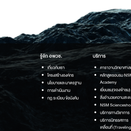
รู้จัก อพวช.
บริการ
เกี่ยวกับเรา
คาราวานวิทยาศาส
โครงสร้างองค์กร
หลักสูตรอบรม NS
Academy
นโยบายและมาตรฐาน
เยี่ยมชม(จองเข้าชม)
การดำเนินงาน
สิ่งอำนวยความสะด
กฏ ระเบียบ ข้อบังคับ
NSM Sciencesho
บริการทางวิชาการ
บริการนิทรรศการ
เคลื่อนที่ (Traveling