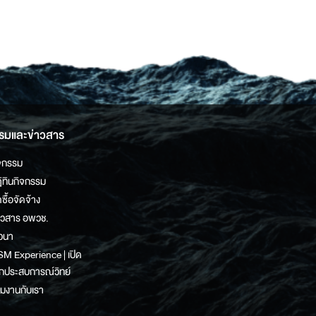
รมและข่าวสาร
จกรรม
ิทินกิจกรรม
ดซื้อจัดจ้าง
าวสาร อพวช.
วนา
M Experience | เปิด
กประสบการณ์วิทย์
วมงานกับเรา