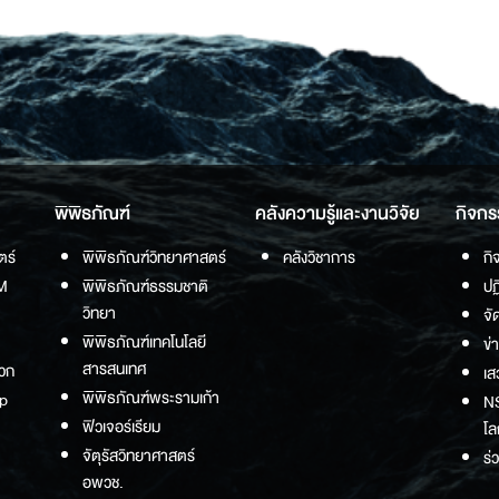
พิพิธภัณฑ์
คลังความรู้และงานวิจัย
กิจกร
ตร์
พิพิธภัณฑ์วิทยาศาสตร์
คลังวิชาการ
กิ
M
พิพิธภัณฑ์ธรรมชาติ
ปฏ
วิทยา
จั
พิพิธภัณฑ์เทคโนโลยี
ข่
สารสนเทศ
วก
เส
พิพิธภัณฑ์พระรามเก้า
p
NS
ฟิวเจอร์เรียม
โล
จัตุรัสวิทยาศาสตร์
ร่
อพวช.