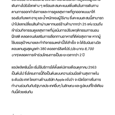
เดินทางไปยังโลกต่าง ๆ พร้อมสะสมคะแนนเพิ่มเติมในการเดินทาง
ตามการออกกำลังกายและการดูแลสุขภาพที่ถูกออกแบบมาให้
รองรับกับเพศ อายุ และน้ำหนักของผู้ใช้งาน ซึ่งคะแนนสะสมนี้สามารถ
นำไปแลกเปลี่ยนสินค้าผ่านพาทเนอร์ร้านค้ามากกว่า 25 แห่ง รวมถึง
เข้าร่วมกิจกรรมดูแลสุขภาพที่มุ่งเน้นการปรับพฤติกรรมการนอน
ฝึกสติ ตลอดจนส่งเสริมการเลือกทานอาหารที่ดีต่อสุขภาพ หากผู้
ใช้บรรลุเป้าหมายและทำกิจกรรมเหล่านี้ได้สำเร็จ จะได้รับเงินรางวัล
ตอบแทนสูงสุดมูลค่า 380 ดอลลาร์สิงคโปร์
(ประมาณ 8,700
บาท)
ตลอดการเข้าร่วมโครงการเป็นระยะเวลากว่า 2 ปี
แอปพลิเคชันนี้จะเริ่มใช้บริการได้ตั้งแต่ปลายเดือนตุลาคม 2563
เป็นต้นไป ซึ่งโครงการนี้ถือเป็นต้นแบบความร่วมมือด้านสุขภาพใน
ระดับประเทศ โดยทางด้านบริษัท Apple แจ้งว่า จะเปิดโอกาสในการ
ทำงานร่วมกันกับรัฐบาลประเทศอื่นๆ ในลักษณะและรูปแบบที่ใกล้เคียง
กันนี้ด้วยเช่นกัน