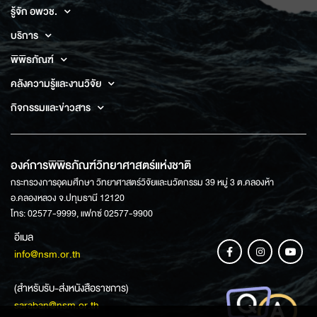
รู้จัก อพวช.
บริการ
พิพิธภัณฑ์
คลังความรู้และงานวิจัย
กิจกรรมและข่าวสาร
องค์การพิพิธภัณฑ์วิทยาศาสตร์แห่งชาติ
กระทรวงการอุดมศึกษา วิทยาศาสตร์วิจัยและนวัตกรรม 39 หมู่ 3 ต.คลองห้า
อ.คลองหลวง จ.ปทุมธานี 12120
โทร: 02577-9999, แฟกซ์ 02577-9900
อีเมล
info@nsm.or.th
(สำหรับรับ-ส่งหนังสือราชการ)
saraban@nsm.or.th