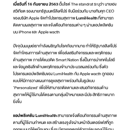
เมื่อวันที่ 16 กันยายน 2563
เว็บไซต์ The standrat ระบุว่า นายเฮง
สวีเกียต รองนายกรัฐมนตรีสิงค์โปร์ จับมือร่วมกับ นายทิมคุก CEO
ของบริษัท Apple จัดทำโปรแกรมสุขภาพ
LumiHealth
ที่สามารถ
ติดตามผลสุขภาพ และแจ้งเตือนกิจกรรมต่าง ๆ ผ่านแอปพลิเคชัน
บน iPhone และ Apple wacth
ปัจจุบันมนุษย์เรากำลังเผชิญกับโรคภัยมากมาย ทำให้รัฐบาลสิงค์โปร์
จัดทำโครงกาารด้านสุขภาพ เพื่อส่งเสริมกิจกรรมและพฤติกรรม
ด้านสุขภาพ ภายใต้แนวคิด Smart Nation ซึ่งเป็นการนำเทคโนโลยี
และข้อมูลเชิงลึกด้านพฤติกรรมเข้ามาประมวลผลร่วมกัน ซึ่งตัว
โปรแกรมแอปพลิเคชันของ LumiHealth กับ Apple wacth ถูกออบ
แบบให้มีการวางแผนการดูแลสุขภาพร่วมกันในรูปแบบ
‘Personalized’ เพื่อให้สามารถติดตามและเสนอกิจกรรมด้าน
สุขภาพให้ผู้ใช้งานได้ตรงตามกลุ่มเป้าหมายและมีประสิทธิภาพมาก
ยิ่งขึ้น
แอปพลิเคชัน LumiHealth
สามารถแจ้งเตือนกิจกรรมด้านสุขภาพ
ตามที่ผู้ใช้งานกำหนด และสร้างแรงจูงใจผ่านหน้าอินเตอร์เฟสที่ถูก
ออกแบบมาให้เหมือนเกม ซึ่งจะมีคาแรคเตอร์ตัวการ์ตูนของผู้ใช้งาน