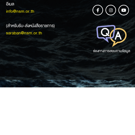
อีเมล
info@nsm.or.th
(สำหรับรับ-ส่งหนังสือราชการ)
saraban@nsm.or.th
ช่องทางการสอบถามข้อมูล