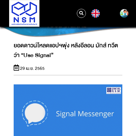
EN
ยอดดาวน์โหลดแอปฯพุ่ง หลังอีลอน มักส์ ทวีตว่า
“USE SIGNAL”
ยอดดาวน์โหลดแอปฯพุ่ง หลังอีลอน มักส์ ทวีต
ว่า “Use Signal”
29 เม.ย. 2565