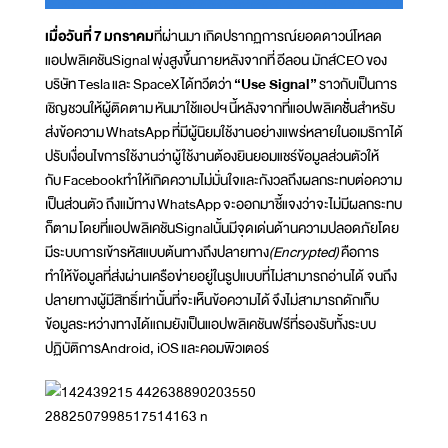
เมื่อวันที่ 7 มกราคม
ที่ผ่านมา เกิดปรากฏการณ์ยอดดาวน์โหลด
แอปพลิเคชันSignal พุ่งสูงขึ้นภายหลังจากที่ อีลอน มักส์CEO ของ
บริษัท Tesla และ SpaceX ได้ทวีตว่า
“Use Signal”
ราวกับเป็นการ
เชิญชวนให้ผู้ติดตาม หันมาใช้แอปฯ นี้หลังจากที่แอปพลิเคชััั่นสำหรับ
ส่งข้อความ WhatsApp ที่มีผู้นิยมใช้งานอย่างแพร่หลายในอเมริกาได้
ปรับเงื่อนไขการใช้งานว่าผู้ใช้งานต้องยินยอมแชร์ข้อมูลส่วนตัวให้
กับ Facebookทำให้เกิดความไม่มั่นใจและกังวลถึงผลกระทบต่อความ
เป็นส่วนตัว ถึงแม้ทาง WhatsApp จะออกมาชี้แจงว่าจะไม่มีผลกระทบ
ก็ตาม โดยที่แอปพลิเคชันSignalนั้นมีจุดเด่นด้านความปลอดภัยโดย
มีระบบการเข้ารหัสแบบต้นทางถึงปลายทาง
(Encrypted)
คือการ
ทำให้ข้อมูลที่ส่งผ่านเครือข่ายอยู่ในรูปแบบที่ไม่สามารถอ่านได้ จนถึง
ปลายทางผู้มีสิทธิ์เท่านั้นที่จะเห็นข้อความได้ จึงไม่สามารถดักเก็บ
ข้อมูลระหว่างทางได้แถมยังเป็นแอปพลิเคชันฟรีที่รองรับทั้งระบบ
ปฏิบัติการAndroid, iOS และคอมพิวเตอร์