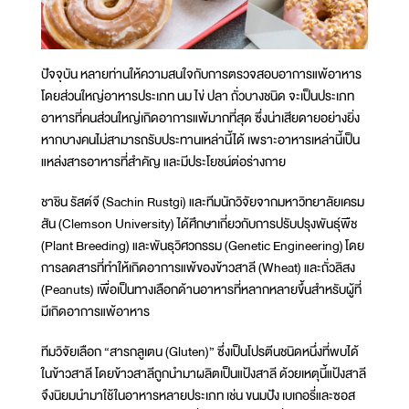
ปัจจุบัน หลายท่านให้ความสนใจกับการตรวจสอบอาการแพ้อาหาร
โดยส่วนใหญ่อาหารประเภท นม ไข่ ปลา ถั่วบางชนิด จะเป็นประเภท
อาหารที่คนส่วนใหญ่เกิดอาการแพ้มากที่สุด ซึ่งน่าเสียดายอย่างยิ่ง
หากบางคนไม่สามารถรับประทานเหล่านี้ได้ เพราะอาหารเหล่านี้เป็น
แหล่งสารอาหารที่สำคัญ และมีประโยชน์ต่อร่างกาย
ชาชิน รัสต์จี (Sachin Rustgi) และทีมนักวิจัยจากมหาวิทยาลัยเครม
สัน (Clemson University) ได้ศึกษาเกี่ยวกับการปรับปรุงพันธุ์พืช
(Plant Breeding) และพันธุวิศวกรรม (Genetic Engineering) โดย
การลดสารที่ทำให้เกิดอาการแพ้ของข้าวสาลี (Wheat) และถั่วลิสง
(Peanuts) เพื่อเป็นทางเลือกด้านอาหารที่หลากหลายขึ้นสำหรับผู้ที่
มีเกิดอาการแพ้อาหาร
ทีมวิจัยเลือก “สารกลูเตน (Gluten)” ซึ่งเป็นโปรตีนชนิดหนึ่งที่พบได้
ในข้าวสาลี โดยข้าวสาลีถูกนำมาผลิตเป็นแป้งสาลี ด้วยเหตุนี้แป้งสาลี
จึงนิยมนำมาใช้ในอาหารหลายประเภท เช่น ขนมปัง เบเกอรี่และซอส