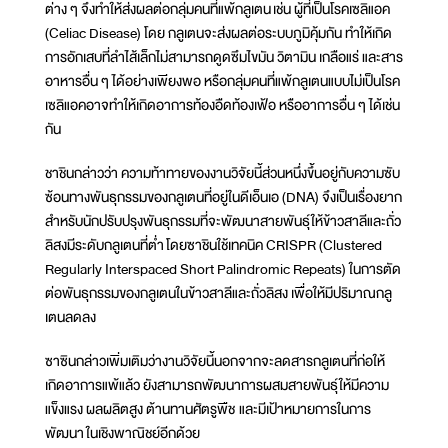
ต่าง ๆ จึงทำให้ส่งผลต่อกลุ่มคนที่แพ้กลูเตน เช่น ผู้ที่เป็นโรคเซลิแอค
(Celiac Disease) โดย กลูเตนจะส่งผลต่อระบบภูมิคุ้มกัน ทำให้เกิด
การอักเสบที่ลำไส้เล็กไม่สามารถดูดซึมไขมัน วิตามิน เกลือแร่ และสาร
อาหารอื่น ๆ ได้อย่างเพียงพอ หรือกลุ่มคนที่แพ้กลูเตนแบบไม่เป็นโรค
เซลิแอคอาจทำให้เกิดอาการท้องอืดท้องเฟ้อ หรืออาการอื่น ๆ ได้เช่น
กัน
ชาชินกล่าวว่า ความท้าทายของงานวิจัยนี้ส่วนหนึ่งขึ้นอยู่กับความซับ
ซ้อนทางพันธุกรรมของกลูเตนที่อยู่ในดีเอ็นเอ (DNA) จึงเป็นเรื่องยาก
สำหรับนักปรับปรุงพันธุกรรมที่จะพัฒนาสายพันธุ์ให้ข้าวสาลีและถั่ว
ลิสงมีระดับกลูเตนที่ต่ำ โดยซาชินใช้เทคนิค CRISPR (Clustered
Regularly Interspaced Short Palindromic Repeats) ในการตัด
ต่อพันธุกรรมของกลูเตนในข้าวสาลีและถั่วลิสง เพื่อให้มีปริมาณกลู
เตนลดลง
ซาซินกล่าวเพิ่มเติมว่างานวิจัยนี้นอกจากจะลดสารกลูเตนที่ก่อให้
เกิดอาการแพ้แล้ว ยังสามารถพัฒนาการผสมสายพันธุ์ให้มีความ
แข็งแรง ผลผลิตสูง ต้านทานศัตรูพืช และมีเป้าหมายการในการ
พัฒนา ในเชิงพาณิชย์อีกด้วย