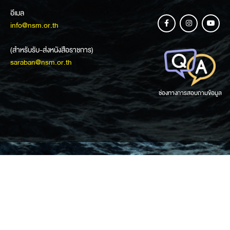
อีเมล
info@nsm.or.th
(สำหรับรับ-ส่งหนังสือราชการ)
saraban@nsm.or.th
ช่องทางการสอบถามข้อมูล