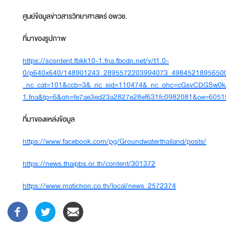
ศูนย์ข้อมูลข่าวสารวิทยาศาสตร์ อพวช.
ที่มาของรูปภาพ
https://scontent.fbkk10-1.fna.fbcdn.net/v/t1.0-
0/p640x640/148901243_2895572203994073_49845218956500
_nc_cat=101&ccb=3&_nc_sid=110474&_nc_ohc=cGsvCDGSw0kA
1.fna&tp=6&oh=fe7ae3ed23a2827e28ef631fc0982081&oe=605
ที่มาของแหล่งข้อมูล
https://www.facebook.com/pg/Groundwaterthailand/posts/
https://news.thaipbs.or.th/content/301372
https://www.matichon.co.th/local/news_2572374