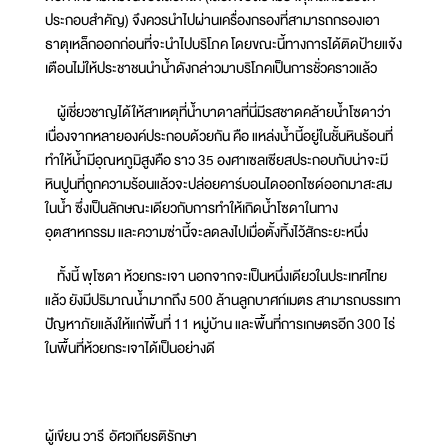
ประกอบสำคัญ) จึงควรนำไปผ่านเครื่องกรองที่สามารถกรองเอา
ธาตุเหล็กออกก่อนที่จะนำไปบริโภค โดยขณะนี้ทางการได้ติดป้ายแจ้ง
เตือนไม่ให้ประชาชนนำน้ำดังกล่าวมาบริโภคเป็นการชั่วคราวแล้ว
ผู้เชี่ยวชาญได้ให้สาเหตุที่น้ำบาดาลที่นี่มีรสชาดคล้ายน้ำโซดาว่า
เนื่องจากหลายองค์ประกอบด้วยกัน คือ แหล่งน้ำนี้อยู่ในชั้นหินร้อนที่
ทำให้น้ำมีอุณหภูมิสูงคือ ราว 35 องศาเซลเซียสประกอบกับน่าจะมี
หินปูนที่ถูกความร้อนแล้วจะปล่อยคาร์บอนไดออกไซด์ออกมาสะสม
ในน้ำ ซึ่งเป็นลักษณะเดียวกับการทำให้เกิดน้ำโซดาในทาง
อุตสาหกรรม และความซ่านี้จะลดลงไปเมื่อตั้งทิ้งไว้สักระยะหนึ่ง
ทั้งนี้ พุโซดา ห้วยกระเจา นอกจากจะเป็นหนึ่งเดียวในประเทศไทย
แล้ว ยังมีปริมาณน้ำมากถึง 500 ล้านลูกบาศก์เมตร สามารถบรรเทา
ปัญหาภัยแล้งให้แก่พื้นที่ 11 หมู่บ้าน และพื้นที่การเกษตรอีก 300 ไร่
ในพื้นที่ห้วยกระเจาได้เป็นอย่างดี
ผู้เขียน วารี อัศวเกียรติรักษา