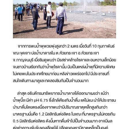
จากการพบน้ำพุพวยพุ่งสูงกว่า 2 เมตร เมื่อวันที่ 10 กุมภาพันธ์
ขณะขุดเจาะบ่อน้ำบาดาลใน ต.ห้วยกระเจา อ.ห้วยกระเจา
จ.กาญจนบุรี เมื่อชิมดูพบว่า มีรสซ่าคล้ายโซดาและอมหวานเล็กน้อย
จนชาวบ้านเรียกกันว่าน้ำพุโซดานั้น นับเป็นแหล่งน้ำพุที่มีความพิเศษ
ไม่เคยพบในประเทศไทยมาก่อน หลังข่าวแพร่ออกไป มีประชาชนที่
สนใจเดินทางมาดูและทดลองชิมกันเป็นจำนวนมาก
ล่าสุด อธิบดีกรมทรัพยากรน้ำบาดาลได้ออกมาเผยว่า แม้ว่า
น้ำพุนี้จะมีค่า pH 6.75 ซึ่งใกล้เคียงกับน้ำดื่ม แต่ไม่แนะนำให้ประชาชน
นำมาดื่มโดยตรงเนื่องจากพบว่ามีปริมาณธาตุเหล็กสูงเกินกว่า
มาตรฐานนั่นคือ 1.2 มิลลิกรัมต่อลิตร ในขณะที่มาตรฐานไม่ควรเกิน
0.5 มิลลิกรัมต่อลิตร ดังนั้นหากดื่มเข้าไปเป็นจำนวนมาก อาจมีผล
ต่อค่าความเข้มข้นของเลือดได้ (เลือดของเรามีธาตุเหล็กเป็นองค์