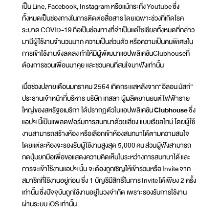
เป็น Line, Facebook, Instagram หรือแม้กระทั่ง Youtube ซึ่ง
ทั้งหมดเป็นช่องทางในการติดต่อสื่อสาร โดยเฉพาะช่วงที่เกิดโรค
ระบาด COVID-19 ถือเป็นช่องทางที่จำเป็นแต่โซเชียลทั้งหมดที่กล่าว
มามีผู้ใช้งานจำนวนมาก ความเป็นส่วนตัว หรือความเป็นคนพิเศษใน
การเข้าใช้งานจึงลดลง ทำให้มีผู้พัฒนาแอปพลิเคชันClubhouseที่
ต้องการชวนเพื่อนมาคุย และชวนคนที่สนใจมาฟังเท่านั้น
เมื่อช่วงปลายเดือนมกราคม 2564 เกิดกระแสหลังจาก“อีลอน มัสก์”
ประธานเจ้าหน้าที่บริหาร บริษัท เทสลา ผู้ผลิตยานยนต์ไฟฟ้าราย
ใหญ่ของสหรัฐอเมริกา ได้ปรากฏตัวในแอปพลิเคชัน
Clubhouse
ซึ่ง
แอปฯ นี้เป็นแพลตฟอร์มการสนทนาด้วยเสียง แบบเรียลไทม์ โดยผู้ใช้
งานสามารถสร้างห้อง หรือเลือกเข้าห้องสนทนาได้ตามความสนใจ
โดยแต่ละห้องจะรองรับผู้ใช้งานสูงสุด 5,000 คน ส่วนผู้ฟังสามารถ
กดปุ่มยกมือเพื่อขอแสดงความคิดเห็นในระหว่างการสนทนาได้ และ
การจะเข้าใช้งานแอปฯ นั้น จะต้องถูกเชิญให้เข้าร่วมหรือ Invite จาก
สมาชิกที่ใช้งานอยู่ก่อน ซึ่ง 1 บัญชีมีสิทธิ์ในการ Invite ได้เพียง 2 ครั้ง
เท่านั้น ซึ่งปัจจุบันถูกใช้งานอยู่ในวงจำกัด เพราะรองรับการใช้งาน
ผ่านระบบ iOS เท่านั้น