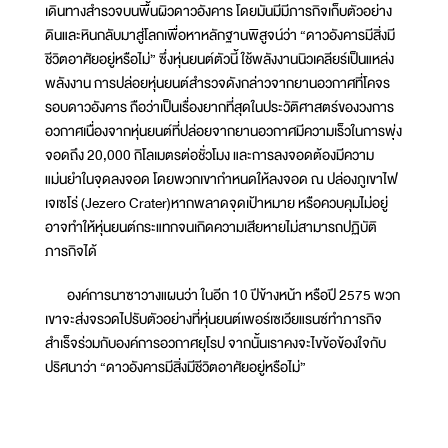
เดินทางสำรวจบนพื้นผิวดาวอังคาร โดยมันมีมีภารกิจเก็บตัวอย่าง
ดินและหินกลับมาสู่โลกเพื่อหาหลักฐานพิสูจน์ว่า “ดาวอังคารมีสิ่งมี
ชีวิตอาศัยอยู่หรือไม่” ซึ่งหุ่นยนต์ตัวนี้ ใช้พลังงานนิวเคลียร์เป็นแหล่ง
พลังงาน การปล่อยหุ่นยนต์สำรวจดังกล่าวจากยานอวกาศที่โคจร
รอบดาวอังคาร ถือว่าเป็นเรื่องยากที่สุดในประวัติศาสตร์ของวงการ
อวกาศเนื่องจากหุ่นยนต์ที่ปล่อยจากยานอวกาศมีความเร็วในการพุ่ง
จอดถึง 20,000 กิโลเมตรต่อชั่วโมง และการลงจอดต้องมีความ
แม่นยำในจุดลงจอด โดยพวกเขากำหนดให้ลงจอด ณ ปล่องภูเขาไฟ
เจเซโร่ (Jezero Crater)หากพลาดจุดเป้าหมาย หรือควบคุมไม่อยู่
อาจทำให้หุ่นยนต์กระแทกจนเกิดความเสียหายไม่สามารถปฏิบัติ
ภารกิจได้
องค์การนาซาวางแผนว่า ในอีก 10 ปีข้างหน้า หรือปี 2575 พวก
เขาจะส่งจรวดไปรับตัวอย่างที่หุ่นยนต์เพอร์เซเวียแรนซ์ทำภารกิจ
สำเร็จร่วมกับองค์การอวกาศยุโรป จากนั้นเราคงจะไขข้อข้องใจกับ
ปริศนาว่า “ดาวอังคารมีสิ่งมีชีวิตอาศัยอยู่หรือไม่”