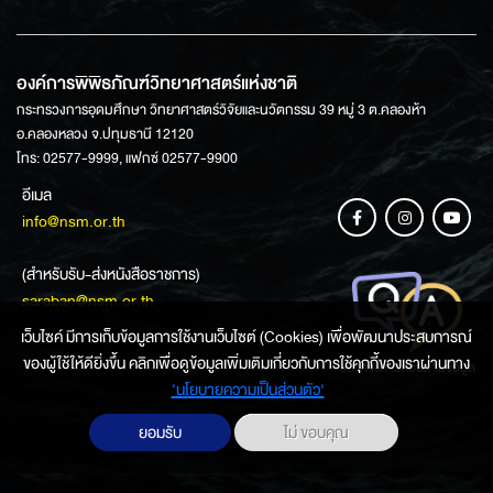
องค์การพิพิธภัณฑ์วิทยาศาสตร์แห่งชาติ
กระทรวงการอุดมศึกษา วิทยาศาสตร์วิจัยและนวัตกรรม 39 หมู่ 3 ต.คลองห้า
อ.คลองหลวง จ.ปทุมธานี 12120
โทร: 02577-9999, แฟกซ์ 02577-9900
อีเมล
info@nsm.or.th
(สำหรับรับ-ส่งหนังสือราชการ)
saraban@nsm.or.th
เว็บไซค์ มีการเก็บข้อมูลการใช้งานเว็บไซต์ (Cookies) เพื่อพัฒนาประสบการณ์
ของผู้ใช้ให้ดียิ่งขึ้น คลิกเพื่อดูข้อมูลเพิ่มเติมเกี่ยวกับการใช้คุกกี้ของเราผ่านทาง
ช่องทางการสอบถามข้อมูล
‘นโยบายความเป็นส่วนตัว'
ยอมรับ
ไม่ ขอบคุณ