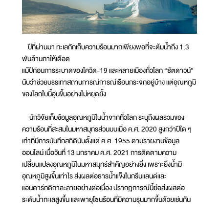
ปีที่ผ่านมา ทะเลกักเก็บความร้อนมากเพียงพอที่จะต้มน้ำถึง 1.3
พันล้านกาให้เดือด
แม้ปีก่อนการระบาดของโควิด-19 และหลายเมืองทั่วโลก “ซัตดาวน์”
นับว่าช่วยบรรเทาสถานการณ์การณ์เรือนกระจกอยู่บ้าง แต่อุณหภูมิ
ของโลกใบนี้อุ่นขึ้นอย่างไม่หยุดยั้ง
นักวิจัยเก็บช้อมูลอุณหภูมิในน้ำจากทั่วโลก ระบุถึงผลรวมของ
ความร้อนที่สะสมในมหาสมุทรส่วนบนเมื่อ ค.ศ. 2020 สูงกว่าปีใด ๆ
เท่าที่มีการบันทึกสถิตินับตั้งแต่ ค.ศ. 1955 ตามรายงานข้อมูล
ออนไลน์ เมื่อวันที่ 13 มกราคม ค.ศ. 2021 การติดตามความ
เปลี่ยนแปลงอุณหภูมิในมหาสมุทร์สำคัญอย่างยิ่ง เพราะยิ่งน้ำมี
อุณหภูมิสูงขึ้นเท่าไร ส่งผลต่อธารน้ำแข็งในกรีนแลนด์และ
แอนตาร์กติกาละลายอย่างต่อเนื่อง ปรากฏการณ์นี้ย่อส่งผลต่อ
ระดับน้ำทะเลสูงขึ้น และพายุโซนร้อนที่มีความรุนมากขึ้นด้วยเช่นกัน