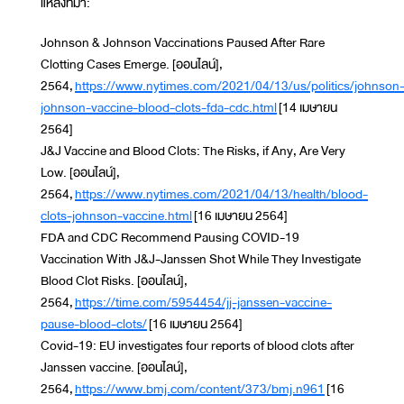
แหล่งที่มา:
Johnson & Johnson Vaccinations Paused After Rare
Clotting Cases Emerge. [ออนไลน์],
2564,
https://www.nytimes.com/2021/04/13/us/politics/johnson
johnson-vaccine-blood-clots-fda-cdc.html
[14 เมษายน
2564]
J&J Vaccine and Blood Clots: The Risks, if Any, Are Very
Low. [ออนไลน์],
2564,
https://www.nytimes.com/2021/04/13/health/blood-
clots-johnson-vaccine.html
[16 เมษายน 2564]
FDA and CDC Recommend Pausing COVID-19
Vaccination With J&J-Janssen Shot While They Investigate
Blood Clot Risks. [ออนไลน์],
2564,
https://time.com/5954454/jj-janssen-vaccine-
pause-blood-clots/
[16 เมษายน 2564]
Covid-19: EU investigates four reports of blood clots after
Janssen vaccine. [ออนไลน์],
2564,
https://www.bmj.com/content/373/bmj.n961
[16