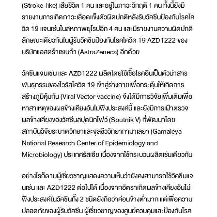
(Stroke-like) เสียชีวิต 1 คน และอยู่ในภาวะวิกฤติ 1 คน ทั้งนี้ยังมี
รายงานการเกิดภาวะเลือดแข็งตัวผิดปกติหลังรับวัคซีนป้องกันโรคโค
วิด 19 แจนเซ่นในสหภาพยุโรปอีก 4 คน และมีรายงานความผิดปกติ
ลักษณะเดียวกันในผู้รับวัคซีนป้องกันโรคโควิด 19 AZD1222 ของ
บริษัทแอสตร้าเซเนก้า (AstraZeneca) อีกด้วย
วัคซีนแจนเซ่น และ AZD1222 ผลิตโดยใช้เชื้อโรคอื่นเป็นตัวนำสาร
พันธุกรรมของไวรัสโควิด 19 เข้าสู่ร่างกายเพื่อกระตุ้นให้เกิดการ
สร้างภูมิคุ้มกัน (Viral Vector vaccine) จึงได้มีการวิจัยเพิ่มเติมเพื่อ
หาสาเหตุของผลข้างเคียงอันไม่พึงประสงค์นี้ และยังมีการเฝ้าตรวจ
ผลข้างเคียงของวัคซีนสปุตนิกไฟว์ (Sputnik V) ที่พัฒนาโดย
สถาบันวิจัยระบาดวิทยาและจุลชีววิทยากามาเลยา (Gamaleya
National Research Center of Epidemiology and
Microbiology) ประเทศรัสเซีย เนื่องจากใช้กระบวนผลิตเช่นเดียวกัน
อย่างไรก็ตามผู้เชี่ยวชาญแสดงความเห็นว่ายังคงสามารถใช้วัคซีนแจ
นเซ่น และ AZD1222 ต่อไปได้ เนื่องจากอัตราเกิดผลข้างเคียงอันไม่
พึงประสงค์ในวัคซีนทั้ง 2 ชนิดยังถือว่าค่อนข้างต่ำมาก แต่เพื่อความ
ปลอดภัยของผู้รับวัคซีน ผู้เชี่ยวชาญของศูนย์ควบคุมและป้องกันโรค