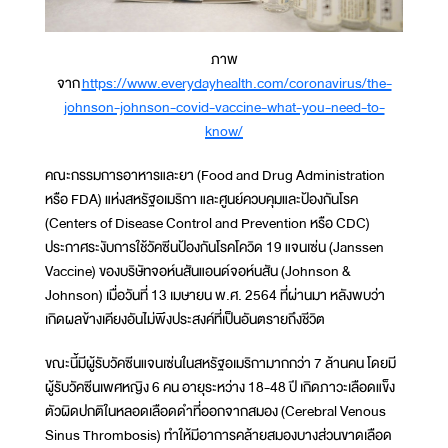
ภาพ
จาก
https://www.everydayhealth.com/coronavirus/the-
johnson-johnson-covid-vaccine-what-you-need-to-
know/
คณะกรรมการอาหารและยา (Food and Drug Administration
หรือ FDA) แห่งสหรัฐอเมริกา และศูนย์ควบคุมและป้องกันโรค
(Centers of Disease Control and Prevention หรือ CDC)
ประกาศระงับการใช้วัคซีนป้องกันโรคโควิด 19 แจนเซ่น (Janssen
Vaccine) ของบริษัทจอห์นสันแอนด์จอห์นสัน (Johnson &
Johnson) เมื่อวันที่ 13 เมษายน พ.ศ. 2564 ที่ผ่านมา หลังพบว่า
เกิดผลข้างเคียงอันไม่พึงประสงค์ที่เป็นอันตรายถึงชีวิต
ขณะนี้มีผู้รับวัคซีนแจนเซ่นในสหรัฐอเมริกามากกว่า 7 ล้านคน โดยมี
ผู้รับวัคซีนเพศหญิง 6 คน อายุระหว่าง 18-48 ปี เกิดภาวะเลือดแข็ง
ตัวผิดปกติในหลอดเลือดดำที่ออกจากสมอง (Cerebral Venous
Sinus Thrombosis) ทำให้มีอาการคล้ายสมองบางส่วนขาดเลือด