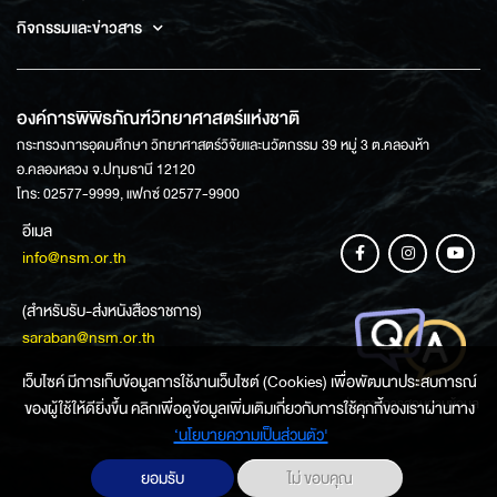
กิจกรรมและข่าวสาร
องค์การพิพิธภัณฑ์วิทยาศาสตร์แห่งชาติ
กระทรวงการอุดมศึกษา วิทยาศาสตร์วิจัยและนวัตกรรม 39 หมู่ 3 ต.คลองห้า
อ.คลองหลวง จ.ปทุมธานี 12120
โทร: 02577-9999, แฟกซ์ 02577-9900
อีเมล
info@nsm.or.th
(สำหรับรับ-ส่งหนังสือราชการ)
saraban@nsm.or.th
เว็บไซค์ มีการเก็บข้อมูลการใช้งานเว็บไซต์ (Cookies) เพื่อพัฒนาประสบการณ์
ช่องทางการสอบถามข้อมูล
ของผู้ใช้ให้ดียิ่งขึ้น คลิกเพื่อดูข้อมูลเพิ่มเติมเกี่ยวกับการใช้คุกกี้ของเราผ่านทาง
‘นโยบายความเป็นส่วนตัว'
ยอมรับ
ไม่ ขอบคุณ