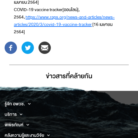
เมษายน 2564]
COVID-19 vaccine tracker[ออนไลน์],
2564,
https://www.raps.org/news-and-articles/news-
articles/2020/3/covid-19-vaccine-tracker
[16 เมษายน
2564]
ข่าวสารที่่คล้ายกัน
รู้จัก อพวช.
บริการ
พิพิธภัณฑ์
คลังความรู้และงานวิจัย