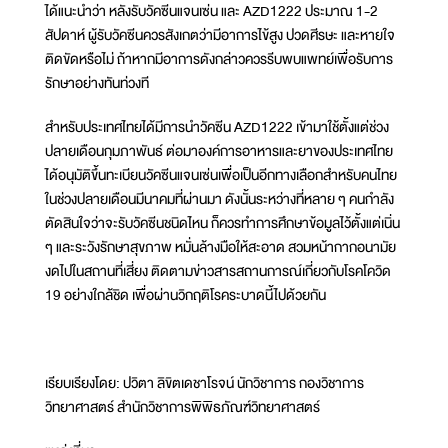
ได้แนะนำว่า หลังรับวัคซีนแจนเซ่น และ AZD1222 ประมาณ 1-2
สัปดาห์ ผู้รับวัคซีนควรสังเกตว่ามีอาการไข้สูง ปวดศีรษะ และหายใจ
ติดขัดหรือไม่ ถ้าหากมีอาการดังกล่าวควรรีบพบแพทย์เพื่อรับการ
รักษาอย่างทันท่วงที
สำหรับประเทศไทยได้มีการนำวัคซีน AZD1222 เข้ามาใช้ตั้งแต่ช่วง
ปลายเดือนกุมภาพันธ์ ต่อมาองค์การอาหารและยาของประเทศไทย
ได้อนุมัติขึ้นทะเบียนวัคซีนแจนเซ่นเพื่อเป็นอีกทางเลือกสำหรับคนไทย
ในช่วงปลายเดือนมีนาคมที่ผ่านมา ดังนั้นระหว่างที่หลาย ๆ คนกำลัง
ตัดสินใจว่าจะรับวัคซีนชนิดไหน ก็ควรทำการศึกษาข้อมูลไว้ตั้งแต่เนิ่น
ๆ และระวังรักษาสุขภาพ หมั่นล้างมือให้สะอาด สวมหน้ากากอนามัย
งดไปในสถานที่เสี่ยง ติดตามข่าวสารสถานการณ์เกี่ยวกับโรคโควิด
19 อย่างใกล้ชิด เพื่อผ่านวิกฤติโรคระบาดนี้ไปด้วยกัน
เรียบเรียงโดย: ปวิตา ลิขิตเดชาโรจน์ นักวิชาการ กองวิชาการ
วิทยาศาสตร์ สำนักวิชาการพิพิธภัณฑ์วิทยาศาสตร์