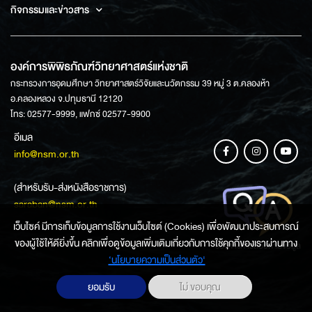
กิจกรรมและข่าวสาร
องค์การพิพิธภัณฑ์วิทยาศาสตร์แห่งชาติ
กระทรวงการอุดมศึกษา วิทยาศาสตร์วิจัยและนวัตกรรม 39 หมู่ 3 ต.คลองห้า
อ.คลองหลวง จ.ปทุมธานี 12120
โทร: 02577-9999, แฟกซ์ 02577-9900
อีเมล
info@nsm.or.th
(สำหรับรับ-ส่งหนังสือราชการ)
saraban@nsm.or.th
เว็บไซค์ มีการเก็บข้อมูลการใช้งานเว็บไซต์ (Cookies) เพื่อพัฒนาประสบการณ์
ของผู้ใช้ให้ดียิ่งขึ้น คลิกเพื่อดูข้อมูลเพิ่มเติมเกี่ยวกับการใช้คุกกี้ของเราผ่านทาง
ช่องทางการสอบถามข้อมูล
‘นโยบายความเป็นส่วนตัว'
ยอมรับ
ไม่ ขอบคุณ