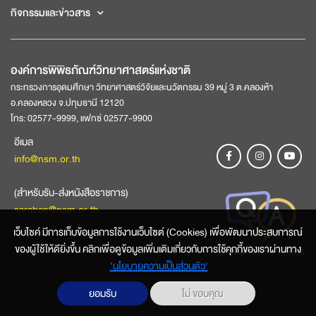
กิจกรรมและข่าวสาร
องค์การพิพิธภัณฑ์วิทยาศาสตร์แห่งชาติ
กระทรวงการอุดมศึกษา วิทยาศาสตร์วิจัยและนวัตกรรม 39 หมู่ 3 ต.คลองห้า
อ.คลองหลวง จ.ปทุมธานี 12120
โทร: 02577-9999, แฟกซ์ 02577-9900
อีเมล
info@nsm.or.th
(สำหรับรับ-ส่งหนังสือราชการ)
saraban@nsm.or.th
เว็บไซค์ มีการเก็บข้อมูลการใช้งานเว็บไซต์ (Cookies) เพื่อพัฒนาประสบการณ์
ของผู้ใช้ให้ดียิ่งขึ้น คลิกเพื่อดูข้อมูลเพิ่มเติมเกี่ยวกับการใช้คุกกี้ของเราผ่านทาง
ช่องทางการสอบถามข้อมูล
‘นโยบายความเป็นส่วนตัว'
ยอมรับ
ไม่ ขอบคุณ