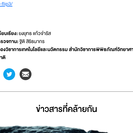
-flip3/
รียบเรียง:
ยงยุทธ แก้วจำรัส
รวจทาน:
ฐิติ สิริธนากร
องวิชาการเทคโนโลยีและนวัตกรรม สำนักวิชาการพิพิธภัณฑ์วิทยาศา
าติ
ข่าวสารที่่คล้ายกัน