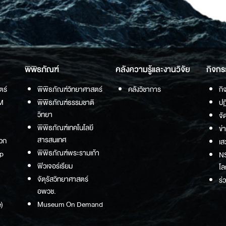
พิพิธภัณฑ์
คลังความรู้และงานวิจัย
กิจกร
ตร์
พิพิธภัณฑ์วิทยาศาสตร์
คลังวิชาการ
กิ
M
พิพิธภัณฑ์ธรรมชาติ
ปฏ
วิทยา
จั
พิพิธภัณฑ์เทคโนโลยี
ข่
สารสนเทศ
วก
เส
พิพิธภัณฑ์พระรามเก้า
p
NS
ฟิวเจอร์เรียม
โล
จัตุรัสวิทยาศาสตร์
ร่
อพวช.
)
Museum On Demand