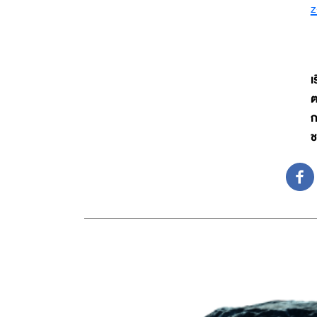
z
เ
ต
ก
ช