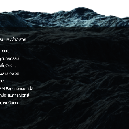
รมและข่าวสาร
จกรรม
ิทินกิจกรรม
ดซื้อจัดจ้าง
าวสาร อพวช.
วนา
M Experience | เปิด
กประสบการณ์วิทย์
วมงานกับเรา