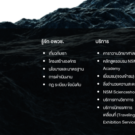
รู้จัก อพวช.
บริการ
เกี่ยวกับเรา
คาราวานวิทยาศาส
โครงสร้างองค์กร
หลักสูตรอบรม NS
Academy
นโยบายและมาตรฐาน
เยี่ยมชม(จองเข้าชม)
การดำเนินงาน
สิ่งอำนวยความสะด
กฏ ระเบียบ ข้อบังคับ
NSM Sciencesho
บริการทางวิชาการ
บริการนิทรรศการ
เคลื่อนที่ (Traveling
Exhibition Service