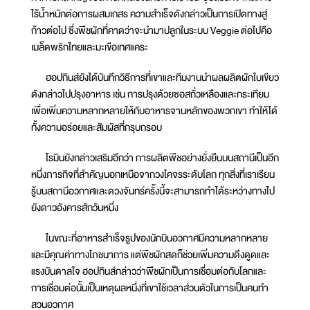
ไร้น้ำหนักต่อการผสมเกสร ความสำเร็จดังกล่าวเป็นการเปิดทางสู่
ก้าวต่อไป ซึ่งพืชผักที่คาดว่าจะนำมาปลูกในระบบ Veggie ต่อไปคือ
เมล็ดพริกไทยและมะเขือเทศแคระ
ฮอปกินส์ยังได้บันทึกวิธีการที่เขาและทีมงานนำผลผลิตผักใบเขียว
ดังกล่าวไปปรุงอาหาร เช่น การปรุงด้วยซอสถั่วเหลืองและกระเทียม
เพื่อเพิ่มความหลากหลายให้กับอาหารจานหลักของพวกเขา ทำให้ได้
ทั้งความอร่อยและสัมผัสที่กรุบกรอบ
โรมินยังกล่าวเสริมอีกว่า การผลิตพืชอย่างยั่งยืนบนสถานีเป็นอีก
หนึ่งภารกิจที่สำคัญนอกเหนือจากวงโคจรระดับโลก ทุกสิ่งที่เราเรียน
รู้บนสถานีอวกาศและดวงจันทร์ครั้งนี้จะสามารถทำได้ระหว่างทางไป
ยังดาวอังคารสักวันหนึ่ง
ในขณะที่อาหารสำเร็จรูปของนักบินอวกาศมีความหลากหลาย
และมีคุณค่าทางโภชนาการ แต่พืชผักสดก็ช่วยเพิ่มความดึงดูดและ
แรงบันดาลใจ ฮอปกินส์กล่าวว่าพืชผักเป็นการเชื่อมต่อกับโลกและ
การเชื่อมต่อนั้นเป็นเหตุผลหนึ่งที่เขาใช้เวลาส่วนตัวในการเป็นคนทำ
สวนอวกาศ