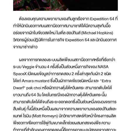
ต้องขอบคุณความพยายามของทีมลูกเรือจาก Expedition 64 ที่
ทำให้นักบินอวกาศบนสถานีอวกาศนานาชาติได้มีความสุขกับมื้อ
อร่อยจากผักใบเขียวสดใหม่ ไมเคิ่ล ฮอปกินส์ (Michael Hopkins)
วิศวกรผู้ร่วมปฏิบัติการในภารกิจ Expedition 64 และนักบินอวกาศ
จากนาซ่ากล่าว
ผลจากการทดลองระบบผลิตพืชบนสถานีอวกาศหรือที่เรียกว่า
ระบบ Veggie จำนวน 4 ครั้งซึ่งเป็นส่วนหนึ่งภารกิจของ NASA
SpaceX เปิดเผยข้อมูลว่าการทดสอบ 2 ครั้งล่าสุดกับผัก 2 ชนิด
ได้แก่ Amara mustard ซึ่งเป็นผักกาดเขียวชนิดหนึ่ง และ "Extra
Dwarf" pak choi หรือผักกวางตุ้งไต้หวันแคระ สามารถเติบโตได้
ยาวนานถึง 64 วัน โดยในกรณีของผักกวางตุ้งไต้หวันแคระนั้น
สามารถเติบโตได้ดีจนถึงระยะออกดอกซึ่งเป็นส่วนหนึ่งของวงจรการ
สืบพันธุ์ ทั้งนี้ส่วนหนึ่งเป็นผลมาจากความพยายามของฮอปกินส์และ
แมทต์ โรมิน (Matt Romeyn) นักวิทยาศาสตร์หัวหน้าโครงการผลิต
พืชอวกาศโดยการใช้พู่กันขนาดเล็กช่วยผสมเกสรของพืช ความ
ท้าทายที่สำคัญของการทดลองนี้คือการเอาชนะอุปสรรคจากสภาวะ