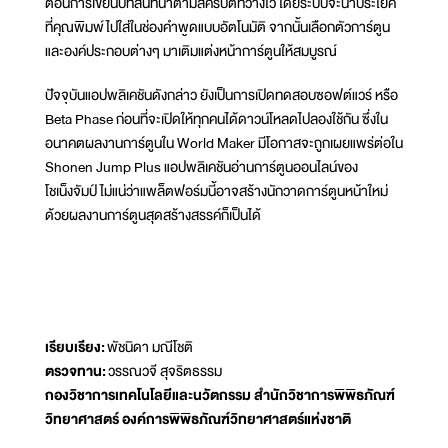
ตอนการเขียนบทสนทนาตามสคริปต์ที่วางไว้ โดยระบบจะนำประโยค
ที่คุณพิมพ์ไปใส่ในช่องคำพูดแบบอัตโนมัติ จากนั้นเลือกตัวการ์ตูน
และองค์ประกอบต่างๆ มาเติมแต่งหน้าการ์ตูนให้สมบูรณ์
ปัจจุบันแอปพลิเคชันดังกล่าว ยังเป็นการเปิดทดสอบซอฟต์แวร์ หรือ
Beta Phase ก่อนที่จะเปิดให้ทุกคนได้ดาวน์โหลดไปลองใช้กัน ซึ่งใน
อนาคตผลงานการ์ตูนใน World Maker มีโอกาสจะถูกเผยแพร่ต่อใน
Shonen Jump Plus แอปพลิเคชันอ่านการ์ตูนออนไลน์ของ
โชเน็งจัมป์ ไม่แน่ว่าแพล็ตฟอร์มนี้อาจสร้างนักวาดการ์ตูนหน้าใหม่
ด้วยผลงานการ์ตูนสุดสร้างสรรค์ก็เป็นได้
เรียบเรียง:
พัชนิดา มณีโชติ
ตรวจทาน:
วรรณวจี สุจริตธรรม
กองวิชาการเทคโนโลยีและนวัตกรรม สำนักวิชาการพิพิธภัณฑ์
วิทยาศาสตร์ องค์การพิพิธภัณฑ์วิทยาศาสตร์แห่งชาติ