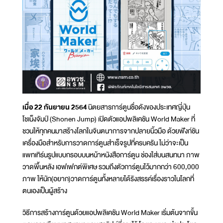
เมื่อ 22 กันยายน 2564
นิตยสารการ์ตูนชื่อดังของประเทศญี่ปุ่น
โชเน็งจัมป์ (Shonen Jump) เปิดตัวแอปพลิเคชัน World Maker ที่
ชวนให้ทุกคนมาสร้างโลกในจินตนาการจากปลายนิ้วมือ ด้วยฟังก์ชัน
เครื่องมือสำหรับการวาดการ์ตูนสำเร็จรูปที่ครบครัน ไม่ว่าจะเป็น
แพทเทิร์นรูปแบบกรอบบนหน้าหนังสือการ์ตูน ช่องใส่บนสนทนา ภาพ
วาดพื้นหลัง เอฟเฟกต์พิเศษ รวมถึงตัวการ์ตูนไว้มากกว่า 600,000
ภาพ ให้นัก(อยาก)วาดการ์ตูนทั้งหลายได้รังสรรค์เรื่องราวในโลกที่
ตนเองเป็นผู้สร้าง
วิธีการสร้างการ์ตูนด้วยแอปพลิเคชัน World Maker เริ่มต้นจากขั้น