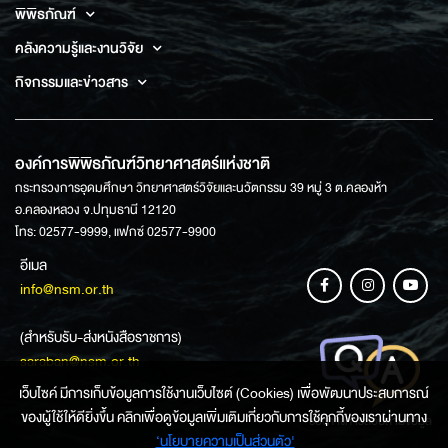
พิพิธภัณฑ์
คลังความรู้และงานวิจัย
กิจกรรมและข่าวสาร
องค์การพิพิธภัณฑ์วิทยาศาสตร์แห่งชาติ
กระทรวงการอุดมศึกษา วิทยาศาสตร์วิจัยและนวัตกรรม 39 หมู่ 3 ต.คลองห้า
อ.คลองหลวง จ.ปทุมธานี 12120
โทร: 02577-9999, แฟกซ์ 02577-9900
อีเมล
info@nsm.or.th
(สำหรับรับ-ส่งหนังสือราชการ)
saraban@nsm.or.th
เว็บไซค์ มีการเก็บข้อมูลการใช้งานเว็บไซต์ (Cookies) เพื่อพัฒนาประสบการณ์
ของผู้ใช้ให้ดียิ่งขึ้น คลิกเพื่อดูข้อมูลเพิ่มเติมเกี่ยวกับการใช้คุกกี้ของเราผ่านทาง
ช่องทางการสอบถามข้อมูล
‘นโยบายความเป็นส่วนตัว'