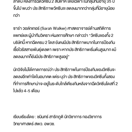
ลำดับ หลังการฉีดวัคซีน 2 สัปดาห์ โดยเฉพาะในกลุ่มที่มีอายุ 35 ปี
ขึ้นไป พบว่า ประสิทธิภาพวัคซีนจะลดลงมากกว่ากลุ่มที่มีอายุน้อย
กว่า
ซาร่า วอล์กเกอร์ (Sarah Walker) ศาสตราจารย์ด้านสถิติการ
แพทย์และผู้นำทีมวิเคราะห์ผลการศึกษา กล่าวว่า “วัคซีนของทั้ง 2
บริษัทนี้ หากฉีดครบ 2 โดส ยังคงมีประสิทธิภาพมากในการป้องกัน
เชื้อไวรัสสายพันธุ์เดลตา เพราะหากประสิทธิภาพเริ่มต้นสูงมาก แม้
ลดลงมากก็ยังมีประสิทธิภาพสูงอยู่”
นักวิจัยไม่ได้คาดการณ์ว่า ประสิทธิภาพในการป้องกันของวัคซีนจะ
ลดลงอีกเท่าใดในอนาคต แต่ระบุว่า ประสิทธิภาพของวัคซีนทั้งสอง
ที่ทำการศึกษาน่าจะอยู่ในระดับใกล้เคียงกันหลังจากฉีดวัคซีนโดสที่ 2
ไปแล้ว 4-5 เดือน
เรียบเรียงโดย : ชนินทร์ สาริกภูติ นักวิชาการ กองวิชาการ
วิทยาศาสตร์ สพว. อพวช.