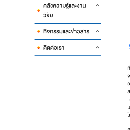
คลังความรู้และงาน
วิจัย
กิจกรรมและข่าวสาร
ติดต่อเรา
ท
จ
อ
ส
I
โ
โ
ศ