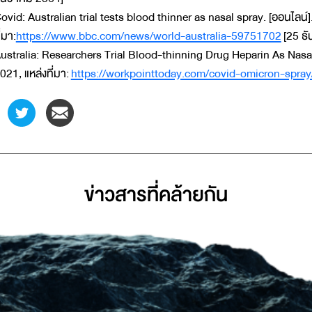
ovid: Australian trial tests blood thinner as nasal spray. [ออนไลน์]
ี่มา:
https://www.bbc.com/news/world-australia-59751702
[25 ธ
ustralia: Researchers Trial Blood-thinning Drug Heparin As Nas
021, แหล่งที่มา:
https://workpointtoday.com/covid-omicron-spray
ข่าวสารที่่คล้ายกัน