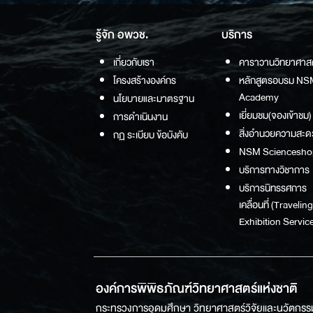
รู้จัก อพวช.
บริการ
เกี่ยวกับเรา
คาราวานวิทยาศาส
โครงสร้างองค์กร
หลักสูตรอบรม NS
Academy
นโยบายและมาตรฐาน
เยี่ยมชม(จองเข้าชม)
การดำเนินงาน
สิ่งอำนวยความสะด
กฏ ระเบียบ ข้อบังคับ
NSM Sciencesho
บริการทางวิชาการ
บริการนิทรรศการ
เคลื่อนที่ (Traveling
Exhibition Service
องค์การพิพิธภัณฑ์วิทยาศาสตร์แห่งชาติ
กระทรวงการอุดมศึกษา วิทยาศาสตร์วิจัยและนวัตกรร