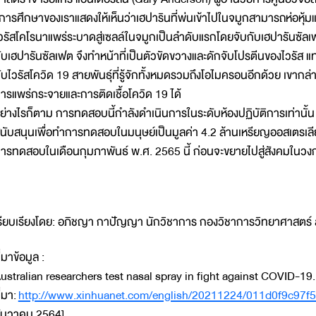
การศึกษาของเราแสดงให้เห็นว่าเฮปารินที่พ่นเข้าไปในจมูกสามารถห่อหุ้มและป้
วรัสโคโรนาแพร่ระบาดสู่เซลล์ในจมูกเป็นลำดับแรกโดยจับกับเฮปารันซัลเฟ
ับเฮปารันซัลเฟต จึงทำหน้าที่เป็นตัวขัดขวางและดักจับโปรตีนของไวรัส แทน
ับไวรัสโควิด 19 สายพันธุ์ที่รู้จักทั้งหมดรวมถึงโอไมครอนอีกด้วย เขากล่า
ารแพร่กระจายและการติดเชื้อโควิด 19 ได้
ย่างไรก็ตาม การทดสอบนี้กำลังดำเนินการในระดับห้องปฏิบัติการเท่านั้น 
นับสนุนเพื่อทำการทดสอบในมนุษย์เป็นมูลค่า 4.2 ล้านเหรียญออสเตรเล
ารทดสอบในเดือนกุมภาพันธ์ พ.ศ. 2565 นี้ ก่อนจะขยายไปสู่สังคมในวงก
รียบเรียงโดย: อภิชญา กาปัญญา นักวิชาการ กองวิชาการวิทยาศาสตร์ 
ี่มาข้อมูล :
ustralian researchers test nasal spray in fight against COVID-19. 
ี่มา:
http://www.xinhuanet.com/english/20211224/011d0f9c97f
ันวาคม 2564]