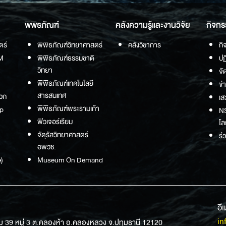
พิพิธภัณฑ์
คลังความรู้และงานวิจัย
กิจกร
ตร์
พิพิธภัณฑ์วิทยาศาสตร์
คลังวิชาการ
กิ
M
พิพิธภัณฑ์ธรรมชาติ
ปฏ
วิทยา
จั
พิพิธภัณฑ์เทคโนโลยี
ข่
สารสนเทศ
วก
เส
พิพิธภัณฑ์พระรามเก้า
p
NS
ฟิวเจอร์เรียม
โล
จัตุรัสวิทยาศาสตร์
ร่
อพวช.
)
Museum On Demand
อี
in
ม 39 หมู่ 3 ต.คลองห้า อ.คลองหลวง จ.ปทุมธานี 12120