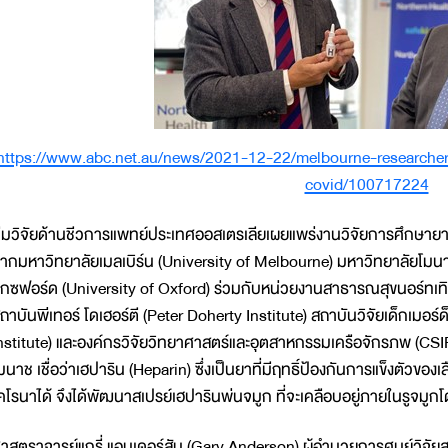
https://www.abc.net.au/news/2021-12-22/melbourne-researche
covid/100717224
ีมวิจัยด้านชีวการแพทย์ประเทศออสเตรเลียเผยแพร่งานวิจัยการศึกษายา
ากมหาวิทยาลัยเมลเบิร์น (University of Melbourne) มหาวิทยาลัยโมน
กซฟอร์ด (University of Oxford) ร่วมกับหน่วยงานสาธารณสุขนอร์ทเทิร์
ถาบันพีเทอร์ โดเฮอร์ตี (Peter Doherty Institute) สถาบันวิจัยเด็กเมอ
nstitute) และองค์กรวิจัยวิทยาศาสตร์และอุตสาหกรรมเครือจักรภพ (CSI
มนาช เชื่อว่าเฮปาริน (Heparin) ซึ่งเป็นยาที่มีฤทธิ์ป้องกันการแข็งตัว
คโรนาได้ จึงได้พัฒนาสเปรย์เฮปารินพ่นจมูก ที่จะเคลือบอยู่ภายในรูจมูกโ
าสตราจารย์แกรี่ แอนเดอร์สัน (Gary Anderson) ผู้อำนวยการศูนย์วิจัย