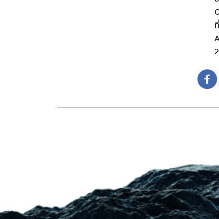
C
ท
A
2