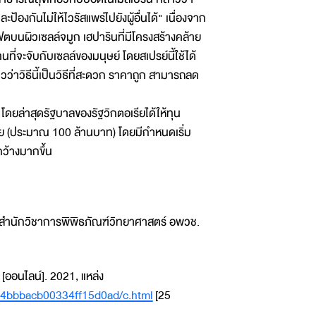
องกันไม่ให้ไวรัสแพร่ไปยังผู้อื่นได้" เนื่องจาก
ตบนผิวเซลล์จมูก เฮปารินที่มีโครงสร้างคล้าย
ที่จะจับกับเซลล์ของมนุษย์ โดยสเปรย์นี้ใช้ได้
วว่าวิธีนี้เป็นวิธีที่สะดวก ราคาถูก สามารถลด
โดยล่าสุดรัฐบาลของรัฐวิกตอเรียได้ให้ทุน
ีย (ประมาณ 100 ล้านบาท) โดยมีกำหนดเริ่ม
ว้างมากขึ้น
สำนักวิชาการพิพิธภัณฑ์วิทยาศาสตร์ อพวช.
[ออนไลน์]. 2021, แหล่ง
54bbbacb00334ff15d0ad/c.html
[25