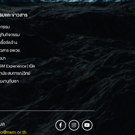
รมและข่าวสาร
จกรรม
ิทินกิจกรรม
ดซื้อจัดจ้าง
าวสาร อพวช.
วนา
M Experience | เปิด
กประสบการณ์วิทย์
วมงานกับเรา
เมล
fo@nsm.or.th