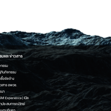
รมและข่าวสาร
จกรรม
ิทินกิจกรรม
ดซื้อจัดจ้าง
าวสาร อพวช.
วนา
M Experience | เปิด
กประสบการณ์วิทย์
วมงานกับเรา