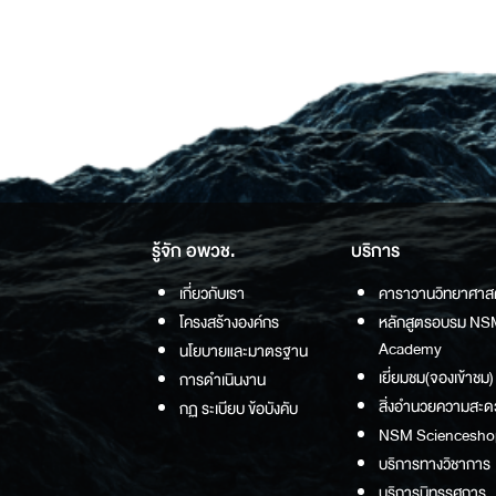
รู้จัก อพวช.
บริการ
เกี่ยวกับเรา
คาราวานวิทยาศาส
โครงสร้างองค์กร
หลักสูตรอบรม NS
Academy
นโยบายและมาตรฐาน
เยี่ยมชม(จองเข้าชม)
การดำเนินงาน
สิ่งอำนวยความสะด
กฏ ระเบียบ ข้อบังคับ
NSM Sciencesho
บริการทางวิชาการ
บริการนิทรรศการ