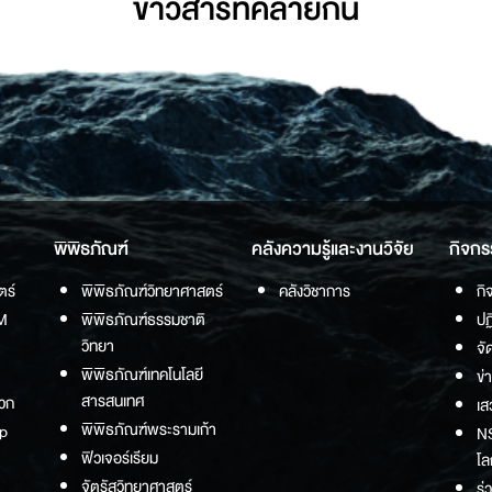
ข่าวสารที่่คล้ายกัน
พิพิธภัณฑ์
คลังความรู้และงานวิจัย
กิจกร
ตร์
พิพิธภัณฑ์วิทยาศาสตร์
คลังวิชาการ
กิ
M
พิพิธภัณฑ์ธรรมชาติ
ปฏ
วิทยา
จั
พิพิธภัณฑ์เทคโนโลยี
ข่
สารสนเทศ
วก
เส
พิพิธภัณฑ์พระรามเก้า
p
NS
ฟิวเจอร์เรียม
โล
จัตุรัสวิทยาศาสตร์
ร่