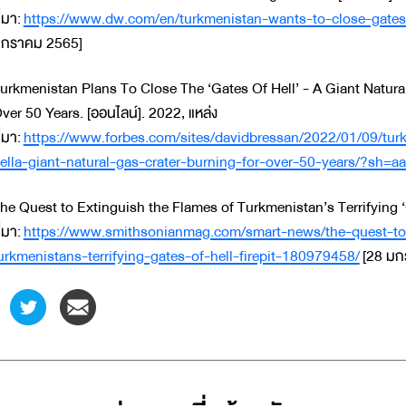
ี่มา:
https://www.dw.com/en/turkmenistan-wants-to-close-gates
กราคม 2565]
urkmenistan Plans To Close The ‘Gates Of Hell’ - A Giant Natur
ver 50 Years. [ออนไลน์]. 2022, แหล่ง
ี่มา:
https://www.forbes.com/sites/davidbressan/2022/01/09/tur
ella-giant-natural-gas-crater-burning-for-over-50-years/?sh=
he Quest to Extinguish the Flames of Turkmenistan’s Terrifying ‘Ga
ี่มา:
https://www.smithsonianmag.com/smart-news/the-quest-to-
urkmenistans-terrifying-gates-of-hell-firepit-180979458/
[28 มก