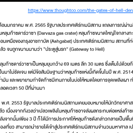
https://www.thoughtco.com/the-gates-of-hell-de
ดือนมกราคม พ.ศ. 2565 รัฐบาลประเทศเติร์กเมนิสถาน แถลงการณ์ผ่านสื่อต
นหลุมก๊าซดาร์วาซา (Darvaza gas crater) หลุมก๊าซขนาดใหญ่ใจกลางทะเ
อนเหนือของกรุงอาชกาบัต (Ashgabat) ประเทศเติร์กเมนิสถาน สถานที่ท่องเ
ลัว จนถูกขนานนามว่า “ประตูสู่นรก” (Gateway to Hell)
ลุมก๊าซดาร์วาซาเป็นหลุมยุบกว้าง 69 เมตร ลึก 30 เมตร ซึ่งเต็มไปด้วย
ป็นมาไม่ชัดเจน แต่มีข้อสันนิษฐานว่าหลุมก๊าซแห่งนี้เกิดขึ้นในปี พ.ศ. 
้ำมัน และพยายามกำจัดก๊าซมีเทนภายในบ่อให้หมดโดยการจุดเพลิงเผา ทำให
ลอดเวลา 50 ปีที่ผ่านมา
ี พ.ศ. 2553 รัฐบาลประเทศเติร์กเมนิสถานเคยมอบหมายให้นักวิทยาศาสต
ล้ว เนื่องจากกังวลว่าเปลวเพลิงในหลุมก๊าซอาจส่งผลกระทบต่อแหล่งก๊าซธร
ลังจากนั้นเพียง 3 ปี ก็ได้มีการประกาศให้หลุมก๊าซดังกล่าวกลายเป็นพื้
่องเที่ยว สามารถนำรายได้เข้าสู่ประเทศเติร์กเมนิสถานจำนวนมหาศาล เป