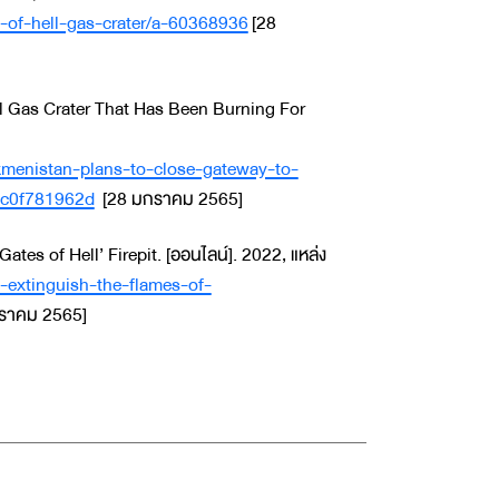
-of-hell-gas-crater/a-60368936
[28
al Gas Crater That Has Been Burning For
kmenistan-plans-to-close-gateway-to-
aac0f781962d
[28 มกราคม 2565]
tes of Hell’ Firepit. [ออนไลน์]. 2022, แหล่ง
extinguish-the-flames-of-
ราคม 2565]