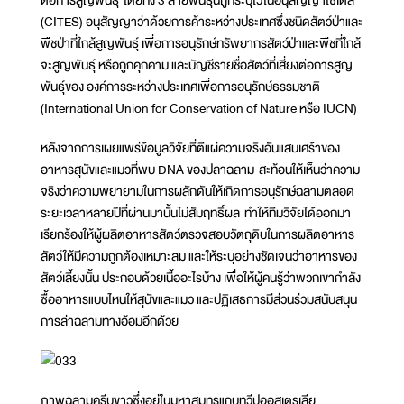
ต่อการสูญพันธุ์ โดยทั้ง 3 สายพันธุ์นี้ถูกระบุไว้ในอนุสัญญาไซเตส
(CITES) อนุสัญญาว่าด้วยการค้าระหว่างประเทศซึ่งชนิดสัตว์ป่าและ
พืชป่าที่ใกล้สูญพันธุ์ เพื่อการอนุรักษ์ทรัพยากรสัตว์ป่าและพืชที่ใกล้
จะสูญพันธุ์ หรือถูกคุกคาม และบัญชีรายชื่อสัตว์ที่เสี่ยงต่อการสูญ
พันธุ์ของ องค์การระหว่างประเทศเพื่อการอนุรักษ์ธรรมชาติ
(International Union for Conservation of Nature หรือ IUCN)
หลังจากการเผยแพร่ข้อมูลวิจัยที่ตีแผ่ความจริงอันแสนเศร้าของ
อาหารสุนัขและแมวที่พบ DNA ของปลาฉลาม สะท้อนให้เห็นว่าความ
จริงว่าความพยายามในการผลักดันให้เกิดการอนุรักษ์ฉลามตลอด
ระยะเวลาหลายปีที่ผ่านมานั้นไม่สัมฤทธิ์ผล ทำให้ทีมวิจัยได้ออกมา
เรียกร้องให้ผู้ผลิตอาหารสัตว์ตรวจสอบวัตถุดิบในการผลิตอาหาร
สัตว์ให้มีความถูกต้องเหมาะสม และให้ระบุอย่างชัดเจนว่าอาหารของ
สัตว์เลี้ยงนั้น ประกอบด้วยเนื้ออะไรบ้าง เพื่อให้ผู้คนรู้ว่าพวกเขากำลัง
ซื้ออาหารแบบไหนให้สุนัขและแมว และปฏิเสธการมีส่วนร่วมสนับสนุน
การล่าฉลามทางอ้อมอีกด้วย
ภาพฉลามครีบขาวซึ่งอยู่ในมหาสมุทรแถบทวีปออสเตรเลีย