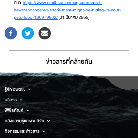
ที่มา:
https://www.smithsonianmag.com/smart-
news/endangered-shark-meat-might-be-hiding-in-your-
pets-food-180979682/
[31 มีนาคม 2565]
ข่าวสารที่่คล้ายกัน
รู้จัก อพวช.
บริการ
พิพิธภัณฑ์
คลังความรู้และงานวิจัย
กิจกรรมและข่าวสาร