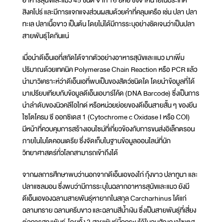
อาหารสุนัขและแมว 45 ชนิด จาก 16 ยี่ห้อ ซึ่งจำหน่ายในประเทศ
สิงคโปร์ และมีการแจกแจงส่วนผสมด้วยคำที่คลุมเครือ เช่น ปลา ปลา
ทะเล ปลาเนื้อขาว เป็นต้น โดยไม่ได้มีการระบุอย่างชัดเจนว่าเป็นปลา
สายพันธุ์ใดกันแน่
เมื่อนำดีเอ็นเอที่สกัดได้จากตัวอย่างอาหารสุนัขและแมว มาเพิ่ม
ปริมาณด้วยเทคนิค Polymerase Chain Reaction หรือ PCR แล้ว
นำมาวิเคราะห์ว่าดีเอ็นเอที่พบเป็นของสัตว์ชนิดใด โดยนำข้อมูลที่ได้
มาเปรียบเทียบกับข้อมูลดีเอ็นเอบาร์โค้ด (DNA Barcode) ซึ่งเป็นการ
นำลำดับของนิวคลีโอไทด์ หรือหน่วยย่อยของดีเอ็นสายสั้น ๆ ของยีน
ไซโตโครม ซี ออกซิเดส 1 (Cytochrome c Oxidase I หรือ COI)
มีหน้าที่ควบคุมการสร้างเอนไซม์ที่เกี่ยวข้องกับการขนส่งอิเล็กตรอน
ภายในไมโตคอนเดรีย ซึ่งจัดเก็บในฐานข้อมูลออนไลน์ที่นัก
วิทยาศาสตร์ทั่วโลกสามารถเข้าถึงได้
จากผลการศึกษาพบว่านอกจากดีเอ็นเอของไก่ กุ้งขาว ปลาทูนา และ
ปลาแซลมอน ซึ่งพบว่ามีการระบุในฉลากอาหารสุนัขและแมว ยังมี
ดีเอ็นเอของฉลามสายพันธุ์หายากในสกุล Carcharhinus ได้แก่
ฉลามทราย ฉลามครีบขาว และฉลามสีน้ำเงิน ซึ่งเป็นสายพันธุ์ที่เสี่ยง