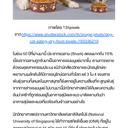
ภาพโดย 135pixels
จาก
https://www.shutterstock.com/th/image-photo/dog-
cat-eating-dry-food-bowls-793336219
ในช่วง 50 ปีที่ผ่านมานี้ ประชากรฉลาม (Shark) ลดลงมากถึง 70%
เนื่องจากฉลามถูกจับมาเป็นอาหารของมนุษย์มากขึ้น ตามการขยาย
ตัวของอุตสาหกรรมประมง แม้ว่านักสัตววิทยาและนักอนุรักษ์จะ
พยายามผลักดันให้มีการอนุรักษ์ฉลามทั่วโลก แต่ 3 ใน 4 ของสาย
พันธุ์ฉลามทั้งหมดในมหาสมุทรก็ยังตกอยู่ในความเสี่ยงที่จะสูญพันธุ์
จากการล่าของมนุษย์ ไม่นานมานี้นักวิทยาศาสตร์ได้ค้นพบความลับ
อันน่าเศร้าที่ถูกซ่อนอยู่ในอาหารสุนัขและแมว มาติดตามกันว่า
อาหารสุนัขและแมวเกี่ยวข้องกับเจ้าฉลามอย่างไร
นักวิทยาศาสตร์จากมหาวิทยาลัยแห่งชาติสิงคโปร์ (National
University of Singapore) ได้ทำการสกัดดีเอ็นเอ (DNA) ที่อยู่ใน