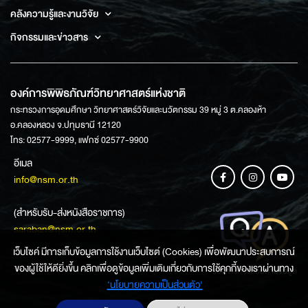
คลังความรู้และงานวิจัย
กิจกรรมและข่าวสาร
องค์การพิพิธภัณฑ์วิทยาศาสตร์แห่งชาติ
กระทรวงการอุดมศึกษา วิทยาศาสตร์วิจัยและนวัตกรรม 39 หมู่ 3 ต.คลองห้า
อ.คลองหลวง จ.ปทุมธานี 12120
โทร: 02577-9999, แฟกซ์ 02577-9900
อีเมล
info@nsm.or.th
(สำหรับรับ-ส่งหนังสือราชการ)
saraban@nsm.or.th
เว็บไซค์ มีการเก็บข้อมูลการใช้งานเว็บไซต์ (Cookies) เพื่อพัฒนาประสบการณ์
ของผู้ใช้ให้ดียิ่งขึ้น คลิกเพื่อดูข้อมูลเพิ่มเติมเกี่ยวกับการใช้คุกกี้ของเราผ่านทาง
ช่องทางการสอบถามข้อมูล
‘นโยบายความเป็นส่วนตัว'