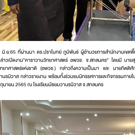
 มิ.ย.65 ที่ผ่านมา ดร.ปราโมทย์ ภูมิพันธ์ ผู้อำนวยการสำนักงานเขต
ล่าวเปิดงาน“คาราวานวิทยาศาสตร์ อพวช. จ.สกลนคร” โดยมี นายสุวรง
ิทยาศาสตร์แห่งชาติ (อพวช.) กล่าวถึงความเป็นมา และ นายกิตติศัก
านรนิวาส กล่าวรายงาน พร้อมทั้งร่วมชมนิทรรศการและกิจกรรมภายในงานฯ
ิถุนายน 2565 ณ โรงเรียนมัธยมวานรนิวาส จ.สกลนคร