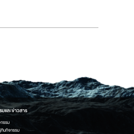
รมและข่าวสาร
จกรรม
ิทินกิจกรรม