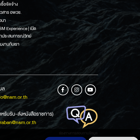
ดซื้อจัดจ้าง
าวสาร อพวช.
วนา
M Experience | เปิด
กประสบการณ์วิทย์
วมงานกับเรา
เมล
fo@nsm.or.th
ำหรับรับ-ส่งหนังสือราชการ)
raban@nsm.or.th
ช่องทางการสอบถามข้อมูล