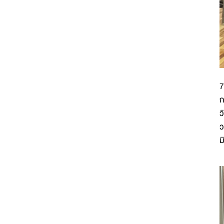
7
ก
ว
ว
ม