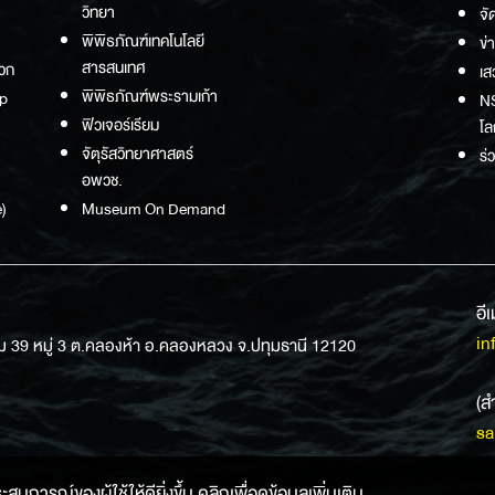
วิทยา
จั
พิพิธภัณฑ์เทคโนโลยี
ข่
สารสนเทศ
วก
เส
พิพิธภัณฑ์พระรามเก้า
p
NS
ฟิวเจอร์เรียม
โล
จัตุรัสวิทยาศาสตร์
ร่
อพวช.
)
Museum On Demand
อี
in
ม 39 หมู่ 3 ต.คลองห้า อ.คลองหลวง จ.ปทุมธานี 12120
(ส
sa
การณ์ของผู้ใช้ให้ดียิ่งขึ้น คลิกเพื่อดูข้อมูลเพิ่มเติม