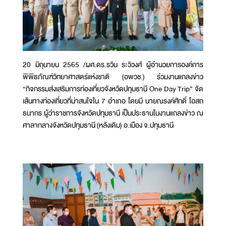
20 มิถุนายน 2565 /ผศ.ดร.รวิน ระวิวงศ์ ผู้อำนวยการองค์การ
พิพิธภัณฑ์วิทยาศาสตร์แห่งชาติ (อพวช.) ร่วมงานแถลงข่าว
“กิจกรรมส่งเสริมการท่องเที่ยวจังหวัดปทุมธานี One Day Trip” จัด
เส้นทางท่องเที่ยวที่น่าสนใจใน 7 อำเภอ โดยมี นายณรงค์ศักดิ์ โอสถ
ธนากร ผู้ว่าราชการจังหวัดปทุมธานี เป็นประธานในงานแถลงข่าว ณ
ศาลากลางจังหวัดปทุมธานี (หลังเดิม) อ.เมือง จ.ปทุมธานี