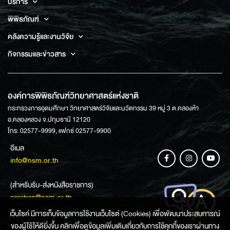
บริการ
พิพิธภัณฑ์
คลังความรู้และงานวิจัย
กิจกรรมและข่าวสาร
องค์การพิพิธภัณฑ์วิทยาศาสตร์แห่งชาติ
กระทรวงการอุดมศึกษา วิทยาศาสตร์วิจัยและนวัตกรรม 39 หมู่ 3 ต.คลองห้า
อ.คลองหลวง จ.ปทุมธานี 12120
โทร: 02577-9999, แฟกซ์ 02577-9900
อีเมล
info@nsm.or.th
(สำหรับรับ-ส่งหนังสือราชการ)
saraban@nsm.or.th
เว็บไซค์ มีการเก็บข้อมูลการใช้งานเว็บไซต์ (Cookies) เพื่อพัฒนาประสบการณ์
ของผู้ใช้ให้ดียิ่งขึ้น คลิกเพื่อดูข้อมูลเพิ่มเติมเกี่ยวกับการใช้คุกกี้ของเราผ่านทาง
ช่องทางการสอบถามข้อมูล