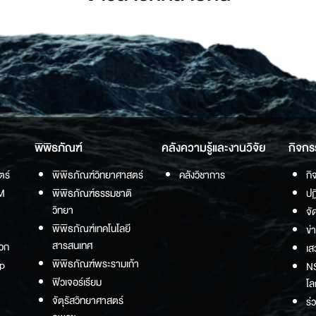
พิพิธภัณฑ์
คลังความรู้และงานวิจัย
กิจกร
ตร์
พิพิธภัณฑ์วิทยาศาสตร์
คลังวิชาการ
กิ
M
พิพิธภัณฑ์ธรรมชาติ
ปฏ
วิทยา
จั
พิพิธภัณฑ์เทคโนโลยี
ข่
สารสนเทศ
วก
เส
พิพิธภัณฑ์พระรามเก้า
p
NS
ฟิวเจอร์เรียม
โล
จัตุรัสวิทยาศาสตร์
ร่