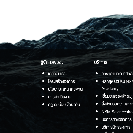
รู้จัก อพวช.
บริการ
เกี่ยวกับเรา
คาราวานวิทยาศาส
โครงสร้างองค์กร
หลักสูตรอบรม NS
Academy
นโยบายและมาตรฐาน
เยี่ยมชม(จองเข้าชม)
การดำเนินงาน
สิ่งอำนวยความสะด
กฏ ระเบียบ ข้อบังคับ
NSM Sciencesho
บริการทางวิชาการ
บริการนิทรรศการ