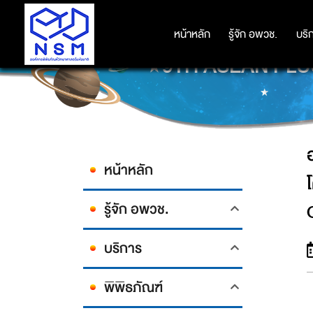
อพวช. ร่วมกับ สมาคมวิทย์ฯ ยินด
หน้าหลัก
หน้าหลัก
รู้จัก อพวช.
รู้จัก อพวช.
บริ
บริ
9TH ASEAN PLU
หน้าหลัก
รู้จัก อพวช.
บริการ
พิพิธภัณฑ์