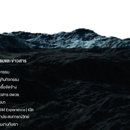
รมและข่าวสาร
จกรรม
ิทินกิจกรรม
ดซื้อจัดจ้าง
าวสาร อพวช.
วนา
M Experience | เปิด
กประสบการณ์วิทย์
วมงานกับเรา