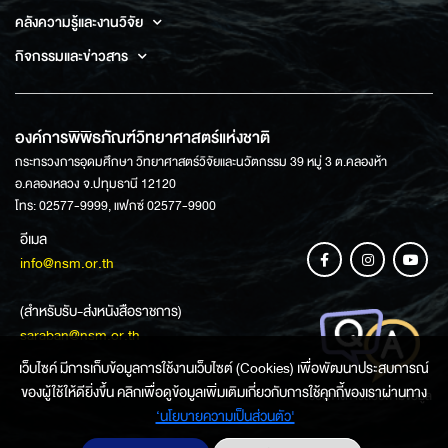
คลังความรู้และงานวิจัย
กิจกรรมและข่าวสาร
องค์การพิพิธภัณฑ์วิทยาศาสตร์แห่งชาติ
กระทรวงการอุดมศึกษา วิทยาศาสตร์วิจัยและนวัตกรรม 39 หมู่ 3 ต.คลองห้า
อ.คลองหลวง จ.ปทุมธานี 12120
โทร: 02577-9999, แฟกซ์ 02577-9900
อีเมล
info@nsm.or.th
(สำหรับรับ-ส่งหนังสือราชการ)
saraban@nsm.or.th
เว็บไซค์ มีการเก็บข้อมูลการใช้งานเว็บไซต์ (Cookies) เพื่อพัฒนาประสบการณ์
ของผู้ใช้ให้ดียิ่งขึ้น คลิกเพื่อดูข้อมูลเพิ่มเติมเกี่ยวกับการใช้คุกกี้ของเราผ่านทาง
ช่องทางการสอบถามข้อมูล
‘นโยบายความเป็นส่วนตัว'