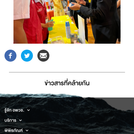
ข่าวสารที่่คล้ายกัน
รู้จัก อพวช.
บริการ
พิพิธภัณฑ์