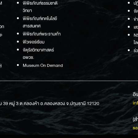
M
พิพิธภัณฑ์ธรรมชาติ
ปฏ
วิทยา
จั
พิพิธภัณฑ์เทคโนโลยี
ข่
สารสนเทศ
วก
เส
พิพิธภัณฑ์พระรามเก้า
p
NS
ฟิวเจอร์เรียม
โล
จัตุรัสวิทยาศาสตร์
ร่
อพวช.
)
Museum On Demand
อี
in
ม 39 หมู่ 3 ต.คลองห้า อ.คลองหลวง จ.ปทุมธานี 12120
(ส
sa