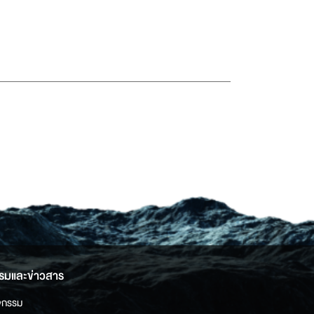
รมและข่าวสาร
จกรรม