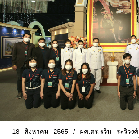
18 สิงหาคม 2565 / ผศ.ดร.รวิน ระวิวงศ์ 