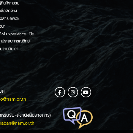
ิทินกิจกรรม
ดซื้อจัดจ้าง
าวสาร อพวช.
วนา
M Experience | เปิด
กประสบการณ์วิทย์
วมงานกับเรา
เมล
fo@nsm.or.th
ำหรับรับ-ส่งหนังสือราชการ)
raban@nsm.or.th