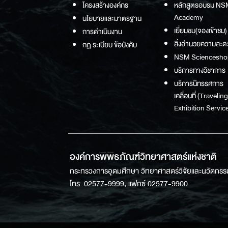
โครงสร้างองค์กร
หลักสูตรอบรม NS
Academy
นโยบายและมาตรฐาน
เยี่ยมชม(จองเข้าชม)
การดำเนินงาน
สิ่งอำนวยความสะด
กฏ ระเบียบ ข้อบังคับ
NSM Sciencesho
บริการทางวิชาการ
บริการนิทรรศการ
เคลื่อนที่ (Traveling
Exhibition Service
องค์การพิพิธภัณฑ์วิทยาศาสตร์แห่งชาติ
กระทรวงการอุดมศึกษา วิทยาศาสตร์วิจัยและนวัตกรร
โทร: 02577-9999, แฟกซ์ 02577-9900