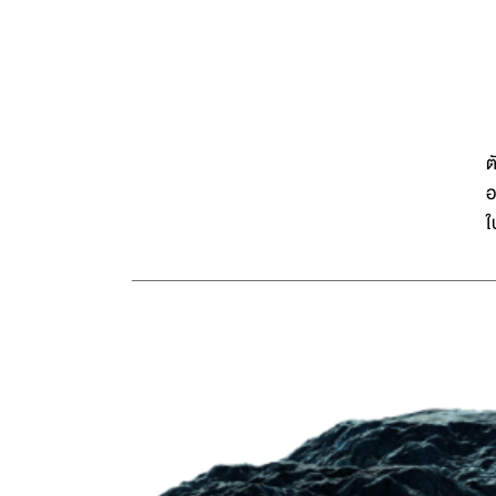
ค
ต
อ
ใ