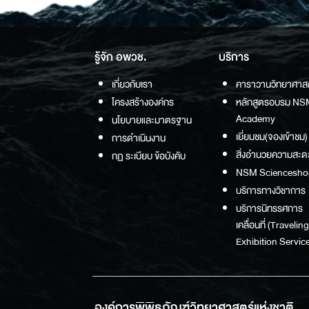
รู้จัก อพวช.
บริการ
เกี่ยวกับเรา
คาราวานวิทยาศาส
โครงสร้างองค์กร
หลักสูตรอบรม NS
Academy
นโยบายและมาตรฐาน
เยี่ยมชม(จองเข้าชม)
การดำเนินงาน
สิ่งอำนวยความสะด
กฏ ระเบียบ ข้อบังคับ
NSM Sciencesho
บริการทางวิชาการ
บริการนิทรรศการ
เคลื่อนที่ (Traveling
Exhibition Service
องค์การพิพิธภัณฑ์วิทยาศาสตร์แห่งชาติ