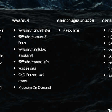
พิพิธภัณฑ์
คลังความรู้และงานวิจัย
กิจกร
ตร์
พิพิธภัณฑ์วิทยาศาสตร์
คลังวิชาการ
กิ
M
พิพิธภัณฑ์ธรรมชาติ
ปฏ
วิทยา
จั
พิพิธภัณฑ์เทคโนโลยี
ข่
สารสนเทศ
วก
เส
พิพิธภัณฑ์พระรามเก้า
p
NS
ฟิวเจอร์เรียม
โล
จัตุรัสวิทยาศาสตร์
ร่
อพวช.
)
Museum On Demand
อี