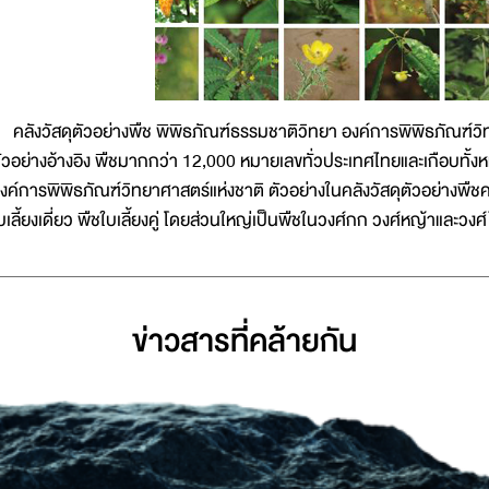
ลังวัสดุตัวอย่างพืช พิพิธภัณฑ์ธรรมชาติวิทยา องค์การพิพิธภัณฑ์วิ
ัวอย่างอ้างอิง พืชมากกว่า 12,000 หมายเลขทั่วประเทศไทยและเกือบทั้ง
งค์การพิพิธภัณฑ์วิทยาศาสตร์แห่งชาติ ตัวอย่างในคลังวัสดุตัวอย่างพืช
บเลี้ยงเดี่ยว พืชใบเลี้ยงคู่ โดยส่วนใหญ่เป็นพืชในวงศ์กก วงศ์หญ้าและวงศ
ข่าวสารที่่คล้ายกัน