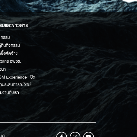
รมและข่าวสาร
จกรรม
ิทินกิจกรรม
ดซื้อจัดจ้าง
าวสาร อพวช.
วนา
M Experience | เปิด
กประสบการณ์วิทย์
วมงานกับเรา
เมล