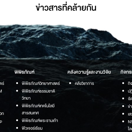
ข่าวสารที่่คล้ายกัน
พิพิธภัณฑ์
คลังความรู้และงานวิจัย
กิจกร
ตร์
พิพิธภัณฑ์วิทยาศาสตร์
คลังวิชาการ
กิ
M
พิพิธภัณฑ์ธรรมชาติ
ปฏ
วิทยา
จั
พิพิธภัณฑ์เทคโนโลยี
ข่
สารสนเทศ
วก
เส
พิพิธภัณฑ์พระรามเก้า
p
NS
ฟิวเจอร์เรียม
โล