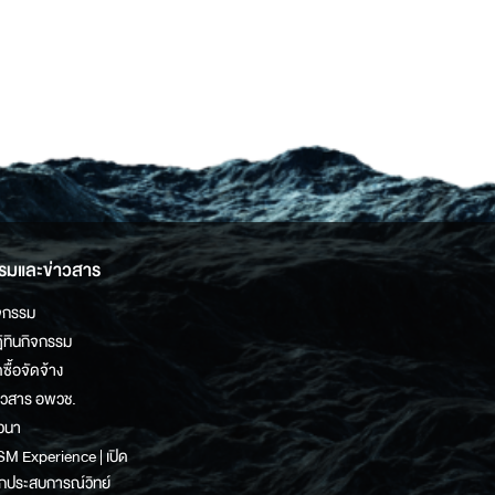
รมและข่าวสาร
จกรรม
ิทินกิจกรรม
ดซื้อจัดจ้าง
าวสาร อพวช.
วนา
M Experience | เปิด
กประสบการณ์วิทย์