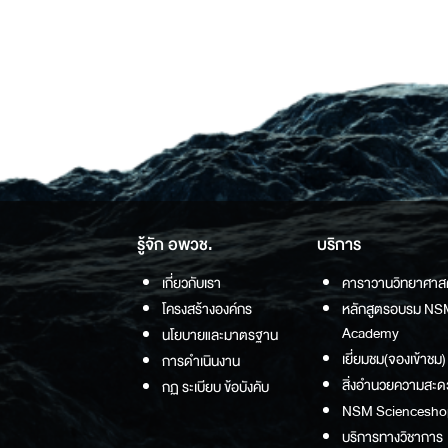
รู้จัก อพวช.
บริการ
เกี่ยวกับเรา
คาราวานวิทยาศาส
โครงสร้างองค์กร
หลักสูตรอบรม NS
Academy
นโยบายและมาตรฐาน
เยี่ยมชม(จองเข้าชม)
การดำเนินงาน
สิ่งอำนวยความสะด
กฏ ระเบียบ ข้อบังคับ
NSM Sciencesho
บริการทางวิชาการ