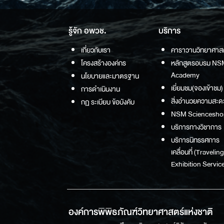
รู้จัก อพวช.
บริการ
เกี่ยวกับเรา
คาราวานวิทยาศาส
โครงสร้างองค์กร
หลักสูตรอบรม NS
Academy
นโยบายและมาตรฐาน
เยี่ยมชม(จองเข้าชม)
การดำเนินงาน
สิ่งอำนวยความสะด
กฏ ระเบียบ ข้อบังคับ
NSM Sciencesho
บริการทางวิชาการ
บริการนิทรรศการ
เคลื่อนที่ (Traveling
Exhibition Service
องค์การพิพิธภัณฑ์วิทยาศาสตร์แห่งชาติ