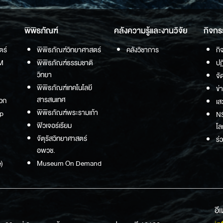
พิพิธภัณฑ์
คลังความรู้และงานวิจัย
กิจกร
ตร์
พิพิธภัณฑ์วิทยาศาสตร์
คลังวิชาการ
กิ
M
พิพิธภัณฑ์ธรรมชาติ
ปฏ
วิทยา
จั
พิพิธภัณฑ์เทคโนโลยี
ข่
สารสนเทศ
วก
เส
พิพิธภัณฑ์พระรามเก้า
p
NS
ฟิวเจอร์เรียม
โล
จัตุรัสวิทยาศาสตร์
ร่
อพวช.
)
Museum On Demand
อี