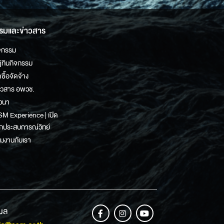
รมและข่าวสาร
จกรรม
ิทินกิจกรรม
ดซื้อจัดจ้าง
าวสาร อพวช.
วนา
M Experience | เปิด
กประสบการณ์วิทย์
วมงานกับเรา
เมล