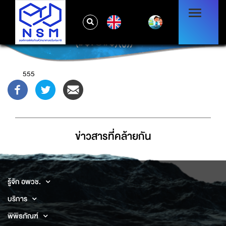
EN
^(#$!@#$)(()))******
555
ข่าวสารที่่คล้ายกัน
รู้จัก อพวช.
บริการ
พิพิธภัณฑ์