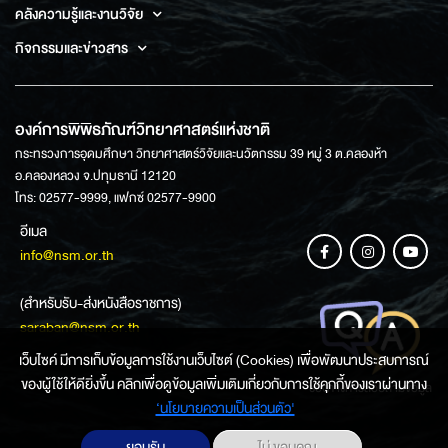
คลังความรู้และงานวิจัย
กิจกรรมและข่าวสาร
องค์การพิพิธภัณฑ์วิทยาศาสตร์แห่งชาติ
กระทรวงการอุดมศึกษา วิทยาศาสตร์วิจัยและนวัตกรรม 39 หมู่ 3 ต.คลองห้า
อ.คลองหลวง จ.ปทุมธานี 12120
โทร: 02577-9999, แฟกซ์ 02577-9900
อีเมล
info@nsm.or.th
(สำหรับรับ-ส่งหนังสือราชการ)
saraban@nsm.or.th
เว็บไซค์ มีการเก็บข้อมูลการใช้งานเว็บไซต์ (Cookies) เพื่อพัฒนาประสบการณ์
ของผู้ใช้ให้ดียิ่งขึ้น คลิกเพื่อดูข้อมูลเพิ่มเติมเกี่ยวกับการใช้คุกกี้ของเราผ่านทาง
ช่องทางการสอบถามข้อมูล
‘นโยบายความเป็นส่วนตัว'
ยอมรับ
ไม่ ขอบคุณ