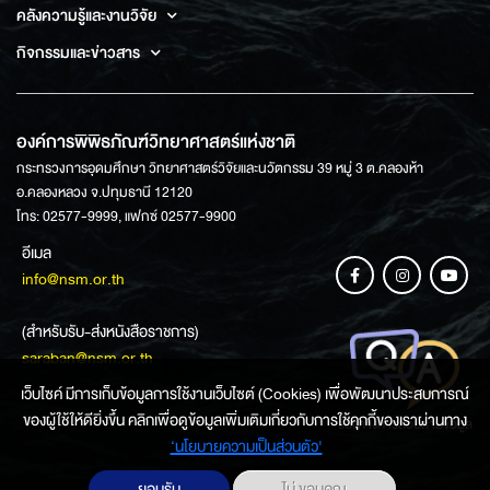
คลังความรู้และงานวิจัย
กิจกรรมและข่าวสาร
องค์การพิพิธภัณฑ์วิทยาศาสตร์แห่งชาติ
กระทรวงการอุดมศึกษา วิทยาศาสตร์วิจัยและนวัตกรรม 39 หมู่ 3 ต.คลองห้า
อ.คลองหลวง จ.ปทุมธานี 12120
โทร: 02577-9999, แฟกซ์ 02577-9900
อีเมล
info@nsm.or.th
(สำหรับรับ-ส่งหนังสือราชการ)
saraban@nsm.or.th
เว็บไซค์ มีการเก็บข้อมูลการใช้งานเว็บไซต์ (Cookies) เพื่อพัฒนาประสบการณ์
ของผู้ใช้ให้ดียิ่งขึ้น คลิกเพื่อดูข้อมูลเพิ่มเติมเกี่ยวกับการใช้คุกกี้ของเราผ่านทาง
ช่องทางการสอบถามข้อมูล
‘นโยบายความเป็นส่วนตัว'
ยอมรับ
ไม่ ขอบคุณ