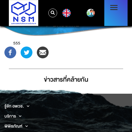
EN
BXSS.ME
555
ข่าวสารที่่คล้ายกัน
รู้จัก อพวช.
บริการ
พิพิธภัณฑ์