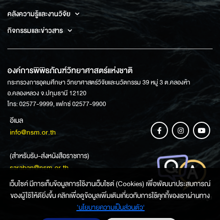
คลังความรู้และงานวิจัย
กิจกรรมและข่าวสาร
องค์การพิพิธภัณฑ์วิทยาศาสตร์แห่งชาติ
กระทรวงการอุดมศึกษา วิทยาศาสตร์วิจัยและนวัตกรรม 39 หมู่ 3 ต.คลองห้า
อ.คลองหลวง จ.ปทุมธานี 12120
โทร: 02577-9999, แฟกซ์ 02577-9900
อีเมล
info@nsm.or.th
(สำหรับรับ-ส่งหนังสือราชการ)
saraban@nsm.or.th
เว็บไซค์ มีการเก็บข้อมูลการใช้งานเว็บไซต์ (Cookies) เพื่อพัฒนาประสบการณ์
ของผู้ใช้ให้ดียิ่งขึ้น คลิกเพื่อดูข้อมูลเพิ่มเติมเกี่ยวกับการใช้คุกกี้ของเราผ่านทาง
ช่องทางการสอบถามข้อมูล
‘นโยบายความเป็นส่วนตัว'