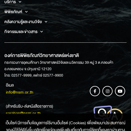
บริการ
พิพิธภัณฑ์
คลังความรู้และงานวิจัย
กิจกรรมและข่าวสาร
องค์การพิพิธภัณฑ์วิทยาศาสตร์แห่งชาติ
กระทรวงการอุดมศึกษา วิทยาศาสตร์วิจัยและนวัตกรรม 39 หมู่ 3 ต.คลองห้า
อ.คลองหลวง จ.ปทุมธานี 12120
โทร: 02577-9999, แฟกซ์ 02577-9900
อีเมล
info@nsm.or.th
(สำหรับรับ-ส่งหนังสือราชการ)
saraban@nsm.or.th
เว็บไซค์ มีการเก็บข้อมูลการใช้งานเว็บไซต์ (Cookies) เพื่อพัฒนาประสบการณ์
ของผู้ใช้ให้ดียิ่งขึ้น คลิกเพื่อดูข้อมูลเพิ่มเติมเกี่ยวกับการใช้คุกกี้ของเราผ่านทาง
ช่องทางการสอบถามข้อมูล