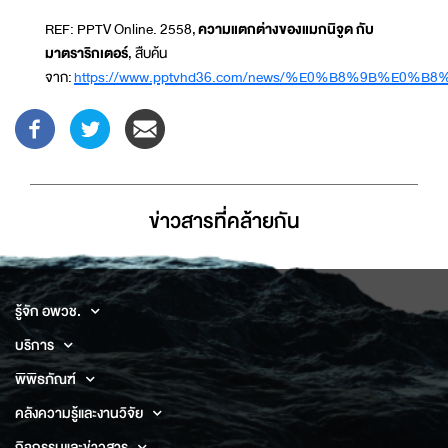
REF: PPTV Online. 2558,
ความแตกต่างของแมกนิจูด กับ
มาตราริกเตอร์
, สืบค้น
จาก:
https://www.pptvhd36.com/news/%E0%B8%9B
ข่าวสารที่่คล้ายกัน
รู้จัก อพวช.
บริการ
พิพิธภัณฑ์
คลังความรู้และงานวิจัย
กิจกรรมและข่าวสาร