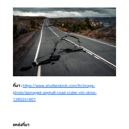
ที่มา :
https://www.shutterstock.com/th/image-
photo/damaged-asphalt-road-crater-rim-drive-
1280251807
แหล่งที่มา