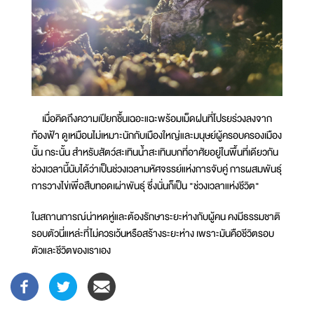
เมื่อคิดถึงความเปียกชื้นเฉอะแฉะพร้อมเม็ดฝนที่โปรยร่วงลงจาก
ท้องฟ้า ดูเหมือนไม่เหมาะนักกับเมืองใหญ่และมนุษย์ผู้ครอบครองเมือง
นั้น กระนั้น สำหรับสัตว์สะเทินน้ำสะเทินบกที่อาศัยอยู่ในพื้นที่เดียวกัน
ช่วงเวลานี้นับได้ว่าเป็นช่วงเวลามหัศจรรย์แห่งการจับคู่ การผสมพันธุ์
การวางไข่เพื่อสืบทอดเผ่าพันธุ์ ซึ่งนั่นก็เป็น "ช่วงเวลาแห่งชีวิต"
ในสถานการณ์น่าหดหู่และต้องรักษาระยะห่างกับผู้คน คงมีธรรมชาติ
รอบตัวนี่แหล่ะที่ไม่ควรเว้นหรือสร้างระยะห่าง เพราะมันคือชีวิตรอบ
ตัวและชีวิตของเราเอง