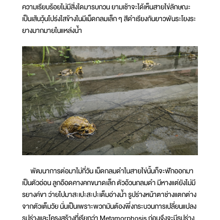
ความเรียบร้อยไม่มีสิ่งใดมารบกวน ยามเช้าจะได้เห็นสายไข่ลักษณะ
เป็นเส้นวุ้นโปร่งใสข้างในมีเม็ดกลมเล็ก ๆ สีดำเรียงกันยาวพันระโยงระ
ยางมากมายในแหล่งน้ำ
พัฒนาการต่อมาไม่กี่วัน เม็ดกลมดำในสายไข่นั้นก็จะฟักออกมา
เป็นตัวอ่อน ลูกอ๊อดคางคกขนาดเล็ก ตัวอ้วนกลมดำ มีหางแต่ยังไม่มี
รยางค์ขา ว่ายไปมาสะเปะสะปะเต็มอ่างน้ำ รูปร่างหน้าตาช่างแตกต่าง
จากตัวเต็มวัย นั่นเป็นเพราะพวกมันต้องพึ่งกระบวนการเปลี่ยนแปลง
รูปร่างและโครงสร้างที่เรียกว่า Metamorphosis ก่อนจึงจะมีรูปร่าง