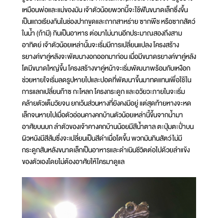
เหมือนพ่อและแม่ของมัน เจ้าตัวน้อยพวกนี้จะใช้ฟันขนาดเล็กซึ่งขึ้น
เป็นแถวเรียงกันในช่องปากขูดและถากสาหร่าย ซากพืช หรือซากสัตว์
ในน้ำ (ถ้ามี) กินเป็นอาหาร ต่อมาไม่นานอีกประมาณสองถึงสาม
อาทิตย์ เจ้าตัวน้อยเหล่านั้นจะเริ่มมีการเปลี่ยนแปลง โครงสร้าง
รยางค์ขาคู่หลังจะพัฒนางอกออกมาก่อน เมื่อมีขนาดรยางค์ขาคู่หลัง
โตมีขนาดใหญ่ขึ้น โครงสร้างขาคู่หน้าจะเริ่มพัฒนาพร้อมกับเหงือก
ช่วยหายใจเริ่มลดรูปหายไปและปอดที่พัฒนาขึ้นมาทดแทนเพื่อใช้ใน
การแลกเปลี่ยนก๊าซ กะโหลก โครงกระดูก และอวัยวะภายในจะเริ่ม
คล้ายตัวเต็มวัยจน ยกเว้นส่วนหางที่ยังคงมีอยู่ แต่สุดท้ายหางจะหด
เล็กจนหายไปเมื่อตัวอ่อนคางคกบ้านตัวน้อยเหล่านี้ขึ้นจากน้ำมา
อาศัยบนบก ลำตัวของเจ้าคางคกบ้านน้อยมีสีน้ำตาล ตะปุ่มตะป่ำบน
ผิวหนังมีสีส้มซึ่งจะเปลี่ยนเป็นสีดำเมื่อโตขึ้น พวกมันกินสัตว์ไม่มี
กระดูกสันหลังขนาดเล็กเป็นอาหารและดำเนินชีวิตต่อไปด้วยลำแข้ง
ของตัวเองโดยไม่ต้องอาศัยให้ใครมาดูแล