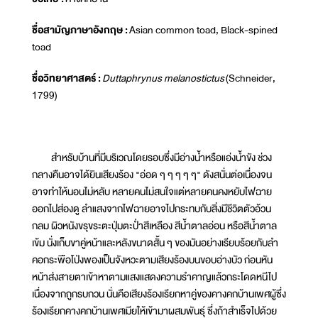
ชื่อสามัญภาษาอังกฤษ :
Asian common toad, Black-spined
toad
ชื่อวิทยาศาสตร์ :
Duttaphrynus melanostictus
(Schneider,
1799)
สำหรับบ้านที่มีบริเวณโดยรอบซึ่งมีอ่างน้ำหรือแอ่งน้ำขัง ช่วง
กลางคืนอาจได้ยินเสียงร้อง "อ่อด ๆ ๆ ๆ ๆ ๆ" ดังสนั่นต่อเนื่องจน
อาจทำให้นอนไม่หลับ หลายคนไม่สนใจแต่หลายคนคงหยับไฟฉาย
ออกไปส่องดู ลำแสงจากไฟฉายอาจไปกระทบกับสิ่งมีชีวิตตัวอ้วน
กลม ผิวหนังขรุขระตะปุ่มตะป่ำสีเหลือง สีน้ำตาลอ่อน หรือสีน้ำตาล
เข้ม นั่งเก็บขาคู่หน้าและหลังขนาดสั้น ๆ ของมันอย่างเรียบร้อยกับลำ
คอกระพือโป่งพองเป็นจังหวะตามเสียงร้องบนขอบอ่างบัว ก่อนหัน
หน้าส่งสายตาเข้าหาตามแสงแสดงความรำคาญแล้วกระโดดหนีไป
เนื่องจากถูกรบกวน นั่นคือเสียงร้องเรียกหาคู่ของคางคกบ้านเพศผู้ซึ่ง
ร้องเรียกคางคกบ้านเพศเมียให้เข้ามาผสมพันธุ์ ซึ่งถ้าสำเร็จไปด้วย