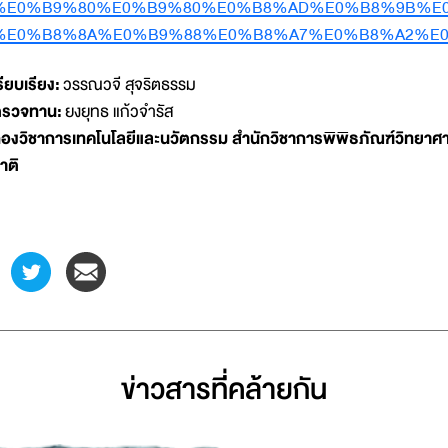
%E0%B9%80%E0%B9%80%E0%B8%AD%E0%B8%9B%E0%B8
%E0%B8%8A%E0%B9%88%E0%B8%A7%E0%B8%A2%E
รียบเรียง:
วรรณวจี สุจริตธรรม
ตรวจทาน
:
ยงยุทธ แก้วจำรัส
องวิชาการเทคโนโลยีและนวัตกรรม สำนักวิชาการพิพิธภัณฑ์วิทยาศา
าติ
ข่าวสารที่่คล้ายกัน