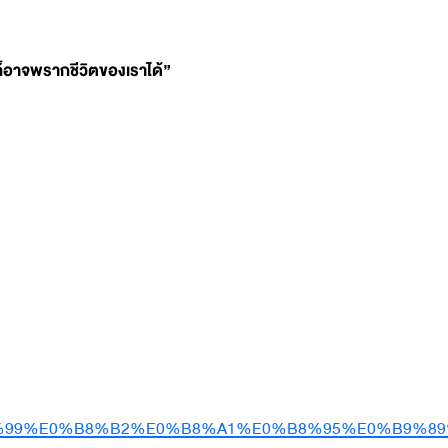
ีก็อาจพรากชีวิตของเราได้”
8%99%E0%B8%B2%E0%B8%A1%E0%B8%95%E0%B9%8