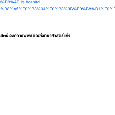
%AF-iq-hospital-
0%B8%A5%E0%B8%94%E0%B8%9B%E0%B8%B1%E0%
สตร์ องค์การพิพิธภัณฑ์วิทยาศาสตร์แห่ง