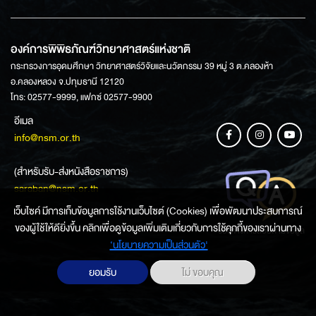
องค์การพิพิธภัณฑ์วิทยาศาสตร์แห่งชาติ
กระทรวงการอุดมศึกษา วิทยาศาสตร์วิจัยและนวัตกรรม 39 หมู่ 3 ต.คลองห้า
อ.คลองหลวง จ.ปทุมธานี 12120
โทร: 02577-9999, แฟกซ์ 02577-9900
อีเมล
info@nsm.or.th
(สำหรับรับ-ส่งหนังสือราชการ)
saraban@nsm.or.th
เว็บไซค์ มีการเก็บข้อมูลการใช้งานเว็บไซต์ (Cookies) เพื่อพัฒนาประสบการณ์
ของผู้ใช้ให้ดียิ่งขึ้น คลิกเพื่อดูข้อมูลเพิ่มเติมเกี่ยวกับการใช้คุกกี้ของเราผ่านทาง
ช่องทางการสอบถามข้อมูล
‘นโยบายความเป็นส่วนตัว'
ยอมรับ
ไม่ ขอบคุณ