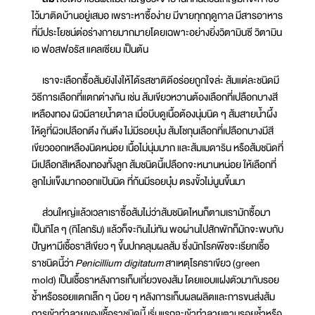
ไว้มาติดบ้านอยู่เสมอ เพราะหาซื้อง่าย มีขายทุกฤดูกาล มีสารอาหาร
ที่มีประโยชน์ต่อร่างกายมากมายโดยเฉพาะอย่างยิ่งวิตามินซี วิตามิน
เอ ฟอสฟอรัส แคลเซียม เป็นต้น
เราจะเลือกซื้อส้มยังไงให้ได้รสชาติดีอร่อยถูกใจล่ะ ส้มแต่ละชนิดมี
วิธีการเลือกที่แตกต่างกัน เช่น ส้มเขียวหวานต้องเลือกที่เปลือกบางสี
เหลืองทอง ผิวมีลายน้ำตาล เมื่อบีบดูเนื้อต้องนุ่มนิด ๆ ส้มสายน้ำผึ้ง
ให้ดูที่ผิวเปลือกตึง ก้นตึง ไม่มีรอยบุ๋ม ส้มโชกุนเลือกที่เปลือกบางมีสี
เขียวออกเหลืองนิดหน่อย เนื้อไม่นุ่มมาก และส้มเมดาริน หรือส้มชนิดที่
มีเปลือกสีเหลืองทองทั้งลูก ส้มชนิดนี้เปลือกจะหนานหน่อย ให้เลือกที่
ลูกไม่แข็งมากออกแป้นนิด ที่ก้นมีรอยบุ๋ม ตรงขั้วไม่นูนขึ้นมา
ส่วนใหญ่แล้วเวลาเราซื้อส้มไม่ว่าส้มชนิดไหนก็ตามเรามักซื้อมา
เป็นกิโล ๆ (กิโลกรัม) แล้วก็จะกินไม่ทัน พอผ่านไปสักพักก็มักจะพบกับ
ปัญหามีเชื้อราสีเขียว ๆ ขึ้นปกคลุมผลส้ม ซึ่งนักโรคพืชจะเรียกเชื้อ
ราชนิดนี้ว่า
Penicillium digitatum
สาเหตุโรคราเขียว (green
mold) เป็นเชื้อราหลังการเก็บเกี่ยวของส้ม โดยแอบแฝงตัวมากับรอย
ช้ำหรือรอยแตกเล็ก ๆ น้อย ๆ หลังการเก็บผลผลิตและการขนส่งส้ม
การเข้าทำลายของเชื้อราชนิดนี้ เริ่มแรกจะเข้าทำลายตามรอยช้ำหรือ