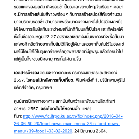
รอยแตกของผลส้ม เกิดรอยช้ำเป็นวงและขยายใหญ่ขึ้นเรื่อย ๆ ต่อมา
จะมีการสร้างเส้นใยสีขาวพร้อม ๆ กับการสร้างสปอร์สีเขียวจำนวน
มากบริเวณรอยช้ำ สามารถแพร่ระบาดจากผลหนึ่งไปยังอีกผลหนึ่ง
ได้ โดยการสัมผัสกันระหว่างผลที่ปกติกับผลที่เป็นโรค และเกิดโรคได้
เร็วในช่วงอุณหภูมิ 22-27 องซาเซลเซียส ดังนั้นเราควรที่จะซื้อส้มมา
แต่พอดี หรือถ้าอยากเก็บส้มไว้ให้อยู่ได้นานควรจะเก็บส้มไว้ในช่องแช่
ผลไม้โดยใส่ไว้ในถุงตาข่ายหรือถุงพลาสติกที่มีรูพรุน แล้วค่อยนำไป
แช่ตู้เย็นก็จะช่วยยืดอายุการเก็บได้นานขึ้น
เอกสารอ้างอิง
กรมวิชาการเกษตร กระทรวงเกษตรและสหกรณ์.
2557.
โรคผลไม้หลังการเก็บเกี่ยว
. พิมพ์ครั้งที่ 1. บริษัทจามจุรีโป
รดักส์จำกัด, กรุงเทพฯ.
ศูนย์สารนิเทศทางอาหาร สถาบันค้นคว้าและพัฒนาผลิตภัณฑ์
อาหาร. 2557.
วิธีเลือกส้มให้หวานฉ่ำ
. แหล่ง
ที่มา:
http://www.fic.ifrpd.ku.ac.th/fic/index.php/2016-04-
26-06-50-20/food-news-main-menu-3/fic-food-news-
menu/739-food1-03-02-2020
, 24 มิถุนายน 2564.