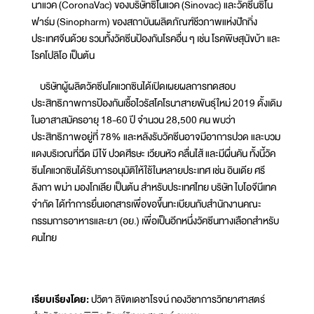
นาแวค (CoronaVac) ของบริษัทซิโนแวค (Sinovac) และวัคซีนซิโน
ฟาร์ม (Sinopharm) ของสถาบันผลิตภัณฑ์ชีวภาพแห่งปักกิ่ง
ประเทศจีนด้วย รวมทั้งวัคซีนป้องกันโรคอื่น ๆ เช่น โรคพิษสุนัขบ้า และ
โรคโปลิโอ เป็นต้น
บริษัทผู้ผลิตวัคซีนโคแวกซินได้เปิดเผยผลการทดสอบ
ประสิทธิภาพการป้องกันเชื้อไวรัสโคโรนาสายพันธุ์ใหม่ 2019 ดั้งเดิม
ในอาสาสมัครอายุ 18-60 ปี จำนวน 28,500 คน พบว่า
ประสิทธิภาพอยู่ที่ 78% และหลังรับวัคซีนอาจมีอาการปวด และบวม
แดงบริเวณที่ฉีด มีไข้ ปวดศีรษะ เวียนหัว คลื่นไส้ และมีผื่นคัน ทั้งนี้วัค
ซีนโคแวกซินได้รับการอนุมัติให้ใช้ในหลายประเทศ เช่น อินเดีย ศรี
ลังกา พม่า มองโกเลีย เป็นต้น สำหรับประเทศไทย บริษัท ไบโอจีนีเทค
จำกัด ได้ทำการยื่นเอกสารเพื่อขอขึ้นทะเบียนกับสำนักงานคณะ
กรรมการอาหารและยา (อย.) เพื่อเป็นอีกหนึ่งวัคซีนทางเลือกสำหรับ
คนไทย
เรียบเรียงโดย:
ปวิตา ลิขิตเดชาโรจน์ กองวิชาการวิทยาศาสตร์