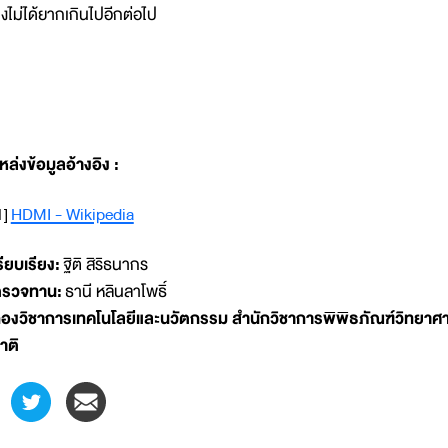
งไม่ได้ยากเกินไปอีกต่อไป
หล่งข้อมูลอ้างอิง :
1]
HDMI - Wikipedia
รียบเรียง:
ฐิติ สิริธนากร
รวจทาน:
ธานี หลินลาโพธิ์
องวิชาการเทคโนโลยีและนวัตกรรม สำนักวิชาการพิพิธภัณฑ์วิทยาศา
าติ