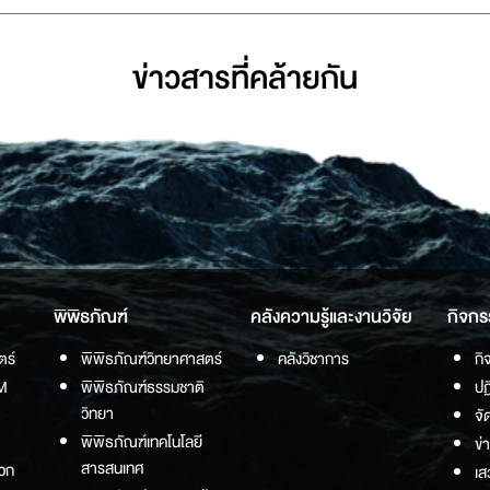
ข่าวสารที่่คล้ายกัน
พิพิธภัณฑ์
คลังความรู้และงานวิจัย
กิจกร
ตร์
พิพิธภัณฑ์วิทยาศาสตร์
คลังวิชาการ
กิ
M
พิพิธภัณฑ์ธรรมชาติ
ปฏ
วิทยา
จั
พิพิธภัณฑ์เทคโนโลยี
ข่
สารสนเทศ
วก
เส