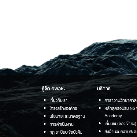
รู้จัก อพวช.
บริการ
เกี่ยวกับเรา
คาราวานวิทยาศาส
โครงสร้างองค์กร
หลักสูตรอบรม NS
Academy
นโยบายและมาตรฐาน
เยี่ยมชม(จองเข้าชม)
การดำเนินงาน
สิ่งอำนวยความสะด
กฏ ระเบียบ ข้อบังคับ