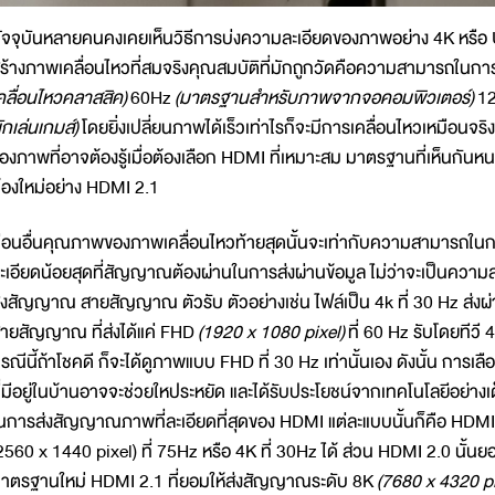
ัจจุบันหลายคนคงเคยเห็นวิธีการบ่งความละเอียดของภาพอย่าง 4K หร
ร้างภาพเคลื่อนไหวที่สมจริงคุณสมบัติที่มักถูกวัดคือความสามารถในการเป
คลื่อนไหวคลาสสิค)
60Hz
(มาตรฐานสำหรับภาพจากจอคอมพิวเตอร์)
1
ักเล่นเกมส์)
โดยยิ่งเปลี่ยนภาพได้เร็วเท่าไรก็จะมีการเคลื่อนไหวเหมือนจริ
องภาพที่อาจต้องรู้เมื่อต้องเลือก HDMI ที่เหมาะสม มาตรฐานที่เห็นกัน
้องใหม่อย่าง HDMI 2.1
่อนอื่นคุณภาพของภาพเคลื่อนไหวท้ายสุดนั้นจะเท่ากับความสามารถในก
ะเอียดน้อยสุดที่สัญญาณต้องผ่านในการส่งผ่านข้อมูล ไม่ว่าจะเป็นความละ
่งสัญญาณ สายสัญญาณ ตัวรับ ตัวอย่างเช่น ไฟล์เป็น 4k ที่ 30 Hz ส่งผ่า
ายสัญญาณ ที่ส่งได้แค่ FHD
(1920 x 1080 pixel)
ที่ 60 Hz รับโดยทีวี
รณีนี้ถ้าโชคดี ก็จะได้ดูภาพแบบ FHD ที่ 30 Hz เท่านั้นเอง ดังนั้น การเ
ี่มีอยู่ในบ้านอาจจะช่วยใหประหยัด และได้รับประโยชน์จากเทคโนโลยีอย่างเต็
นการส่งสัญญาณภาพที่ละเอียดที่สุดของ HDMI แต่ละแบบนั้นก็คือ HDMI
2560 x 1440 pixel) ที่ 75Hz หรือ 4K ที่ 30Hz ได้ ส่วน HDMI 2.0 นั้น
าตรฐานใหม่ HDMI 2.1 ที่ยอมให้ส่งสัญญาณระดับ 8K
(7680 x 4320 pi