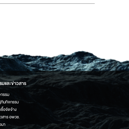
รมและข่าวสาร
จกรรม
ิทินกิจกรรม
ดซื้อจัดจ้าง
าวสาร อพวช.
วนา