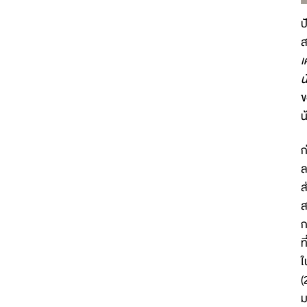
ป
ส
เ
น
ข
น
ก
ล
ส
ส
ก
ท
ใ
(
ม