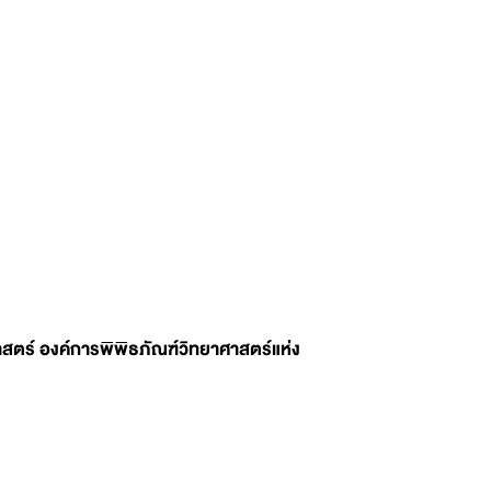
สตร์ องค์การพิพิธภัณฑ์วิทยาศาสตร์แห่ง