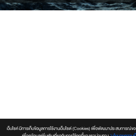
เว็บไซค์ มีการเก็บข้อมูลการใช้งานเว็บไซต์ (Cookies) เพื่อพัฒนาประสบการณ์ของผู้ใ
เพื่อดูข้อมูลเพิ่มเติมเกี่ยวกับการใช้คุกกี้ของเราผ่านทาง
‘นโยบายความเป็