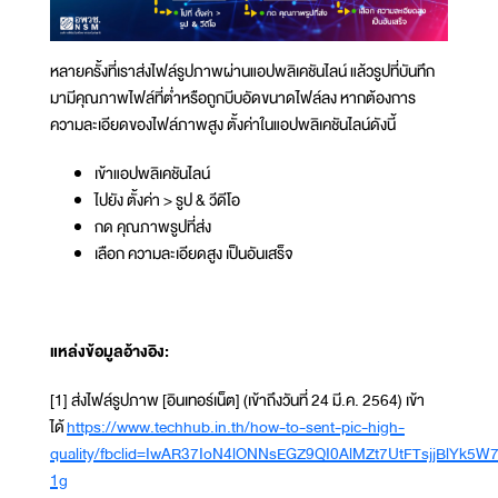
หลายครั้งที่เราส่งไฟล์รูปภาพผ่านแอปพลิเคชันไลน์ แล้วรูปที่บันทึก
มามีคุณภาพไฟล์ที่ต่ำหรือถูกบีบอัดขนาดไฟล์ลง หากต้องการ
ความละเอียดของไฟล์ภาพสูง ตั้งค่าในแอปพลิเคชันไลน์ดังนี้
เข้าแอปพลิเคชันไลน์
ไปยัง ตั้งค่า > รูป & วีดีโอ
กด คุณภาพรูปที่ส่ง
เลือก ความละเอียดสูง เป็นอันเสร็จ
แหล่งข้อมูลอ้างอิง:
[1] ส่งไฟล์รูปภาพ [อินเทอร์เน็ต] (เข้าถึงวันที่ 24 มี.ค. 2564) เข้า
ได้
https://www.techhub.in.th/how-to-sent-pic-high-
quality/fbclid=IwAR37IoN4lONNsEGZ9QI0AlMZt7UtFTsjjBlYk5W
1g