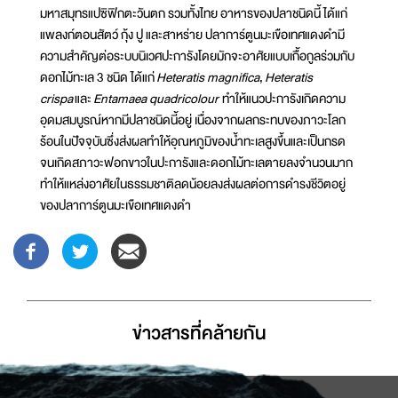
มหาสมุทรแปซิฟิกตะวันตก รวมทั้งไทย อาหารของปลาชนิดนี้ ได้แก่
แพลงก์ตอนสัตว์ กุ้ง ปู และสาหร่าย ปลาการ์ตูนมะเขือเทศแดงดำมี
ความสำคัญต่อระบบนิเวศปะการังโดยมักจะอาศัยแบบเกื้อกูลร่วมกับ
ดอกไม้ทะเล 3 ชนิด ได้แก่
Heteratis magnifica
,
Heteratis
crispa
และ
Entamaea quadricolour
ทำให้แนวปะการังเกิดความ
อุดมสมบูรณ์หากมีปลาชนิดนี้อยู่ เนื่องจากผลกระทบของภาวะโลก
ร้อนในปัจจุบันซึ่งส่งผลทำให้อุณหภูมิของน้ำทะเลสูงขึ้นและเป็นกรด
จนเกิดสภาวะฟอกขาวในปะการังและดอกไม้ทะเลตายลงจำนวนมาก
ทำให้แหล่งอาศัยในธรรมชาติลดน้อยลงส่งผลต่อการดำรงชีวิตอยู่
ของปลาการ์ตูนมะเขือเทศแดงดำ
ข่าวสารที่่คล้ายกัน