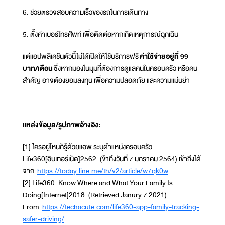
6. ช่วยตรวจสอบความเร็วของรถในการเดินทาง
5. ตั้งค่าเบอร์โทรศัพท์ เพื่อติดต่อหากเกิดเหตุการณ์ฉุกเฉิน
แต่แอปพลิเคชันตัวนี้ไม่ได้เปิดให้ใช้บริการฟรี
ค่าใช้จ่ายอยู่ที่ 99
บาท/เดือน
ซึ่งหากมองในมุมที่ต้องการดูแลคนในครอบครัว หรือคน
สำคัญ อาจต้องยอมลงทุน เพื่อความปลอดภัย และความแม่นยำ
แหล่งข้อมูล/รูปภาพอ้างอิง:
[1] ใครอยู่ไหนก็รู้ด้วยแอพ ระบุตำแหน่งครอบครัว
Life360[อินเทอร์เน็ต]2562. (ข้าถึงวันที่ 7 มกราคม 2564) เข้าถึงได้
จาก:
https://today.line.me/th/v2/article/w7qk0w
[2] Life360: Know Where and What Your Family Is
Doing[Internet]2018. (Retrieved Janury 7 2021)
From:
https://techacute.com/life360-app-family-tracking-
safer-driving/